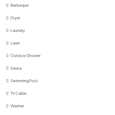
Barbeque
Dryer
Laundry
Lawn
Outdoor Shower
Sauna
Swimming Pool
TV Cable
Washer