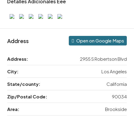
Detalles Adicionales Eee
Address
Open on Google Maps
Address:
2955 S Robertson Blvd
City:
Los Angeles
State/county:
California
Zip/Postal Code:
90034
Area:
Brookside