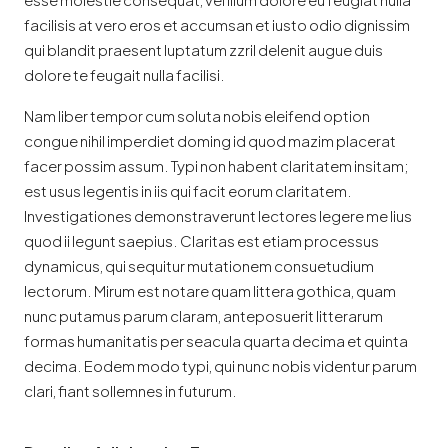
facilisis at vero eros et accumsan et iusto odio dignissim
qui blandit praesent luptatum zzril delenit augue duis
dolore te feugait nulla facilisi.
Nam liber tempor cum soluta nobis eleifend option
congue nihil imperdiet doming id quod mazim placerat
facer possim assum. Typi non habent claritatem insitam;
est usus legentis in iis qui facit eorum claritatem.
Investigationes demonstraverunt lectores legere me lius
quod ii legunt saepius. Claritas est etiam processus
dynamicus, qui sequitur mutationem consuetudium
lectorum. Mirum est notare quam littera gothica, quam
nunc putamus parum claram, anteposuerit litterarum
formas humanitatis per seacula quarta decima et quinta
decima. Eodem modo typi, qui nunc nobis videntur parum
clari, fiant sollemnes in futurum.