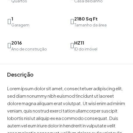
Quartos
Casa de banho
1
2180 Sq Ft
Garagem
Tamanho da área
2016
HZ11
Ano de construção
ID do imóvel
Descrição
Lorem ipsum dolor sit amet, consectetuer adipiscing elit,
sed diam nonummy nibh euismod tincidunt ut laoreet
dolore magna aliquam erat volutpat. Ut wisi enim ad minim
veniam, quis nostrud exerci tation ullamcorper suscipit
lobortis nisl ut aliquip ex ea commodo consequat. Duis
autem vel eum iriure dolor in hendrerit in vulputate velit
esse molestie consequat, vel illum dolore eu feugiat nulla