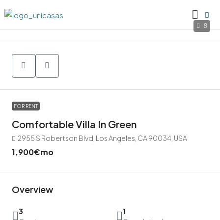
8
FOR RENT
Comfortable Villa In Green
2955 S Robertson Blvd, Los Angeles, CA 90034, USA
1,900€
mo
Overview
3
1