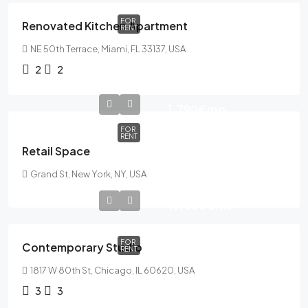
FOR
Renovated Kitchen Apartment
RENT
NE 50th Terrace, Miami, FL 33137, USA
2
2
1,790€
mo
FOR
RENT
Retail Space
Grand St, New York, NY, USA
16,000€
mo
FOR
Contemporary Studio
RENT
1817 W 80th St, Chicago, IL 60620, USA
3
3