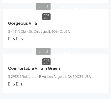
25,000€
mo
FOR
RENT
Gorgeous Villa
4761 N Clark St, Chicago, IL 60640, USA
6
3
1,900€
mo
FOR
RENT
Comfortable Villa In Green
2955 S Robertson Blvd, Los Angeles, CA 90034, USA
3
1