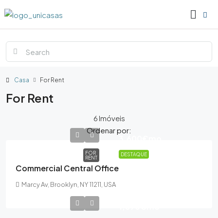
Casa
For Rent
For Rent
6 Imóveis
Ordenar por:
3,600€
mo
FOR
DESTAQUE
RENT
Commercial Central Office
Marcy Av, Brooklyn, NY 11211, USA
1,890€
mo