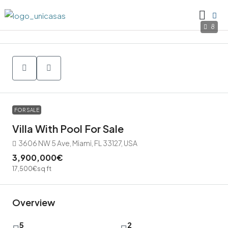
8
FOR SALE
Villa With Pool For Sale
3606 NW 5 Ave, Miami, FL 33127, USA
3,900,000€
17,500€
sq ft
Overview
5
2