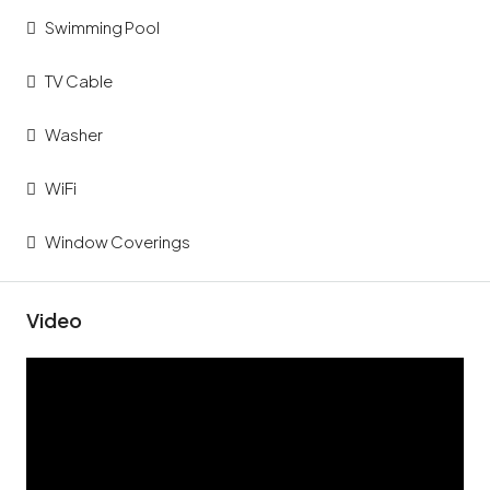
Swimming Pool
TV Cable
Washer
WiFi
Window Coverings
Video