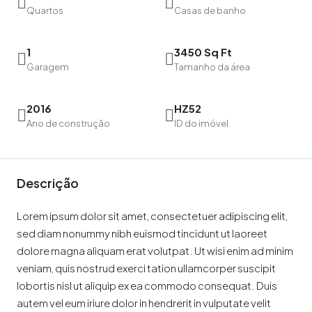
Quartos
Casas de banho
1
3450 Sq Ft
Garagem
Tamanho da área
2016
HZ52
Ano de construção
ID do imóvel
Descrição
Lorem ipsum dolor sit amet, consectetuer adipiscing elit,
sed diam nonummy nibh euismod tincidunt ut laoreet
dolore magna aliquam erat volutpat. Ut wisi enim ad minim
veniam, quis nostrud exerci tation ullamcorper suscipit
lobortis nisl ut aliquip ex ea commodo consequat. Duis
autem vel eum iriure dolor in hendrerit in vulputate velit