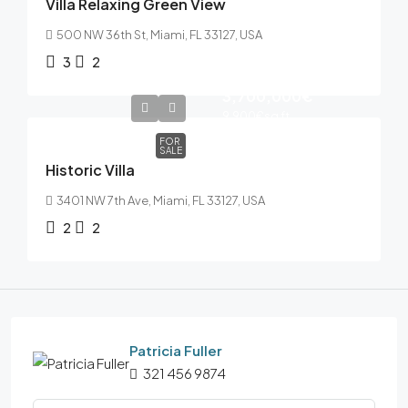
Villa Relaxing Green View
500 NW 36th St, Miami, FL 33127, USA
3
2
3,700,000€
9,900€
sq ft
FOR
SALE
Historic Villa
3401 NW 7th Ave, Miami, FL 33127, USA
2
2
Patricia Fuller
321 456 9874