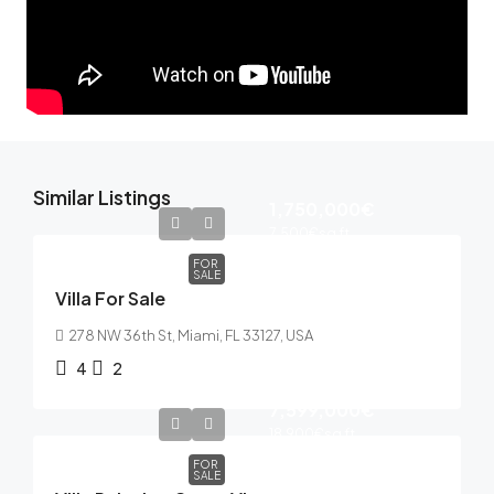
Similar Listings
1,750,000€
7,500€
sq ft
FOR
SALE
Villa For Sale
278 NW 36th St, Miami, FL 33127, USA
4
2
7,599,000€
18,900€
sq ft
FOR
SALE