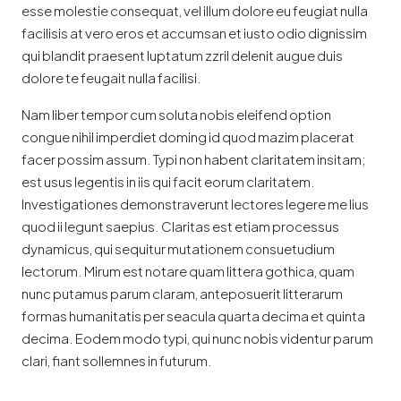
esse molestie consequat, vel illum dolore eu feugiat nulla
facilisis at vero eros et accumsan et iusto odio dignissim
qui blandit praesent luptatum zzril delenit augue duis
dolore te feugait nulla facilisi.
Nam liber tempor cum soluta nobis eleifend option
congue nihil imperdiet doming id quod mazim placerat
facer possim assum. Typi non habent claritatem insitam;
est usus legentis in iis qui facit eorum claritatem.
Investigationes demonstraverunt lectores legere me lius
quod ii legunt saepius. Claritas est etiam processus
dynamicus, qui sequitur mutationem consuetudium
lectorum. Mirum est notare quam littera gothica, quam
nunc putamus parum claram, anteposuerit litterarum
formas humanitatis per seacula quarta decima et quinta
decima. Eodem modo typi, qui nunc nobis videntur parum
clari, fiant sollemnes in futurum.