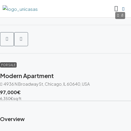
8
FOR SALE
Modern Apartment
4936 N Broadway St, Chicago, IL 60640, USA
97,000€
6,350€
sq ft
Overview