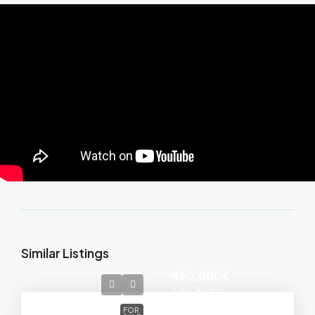
Similar Listings
450,000€
2,800€
sq ft
FOR