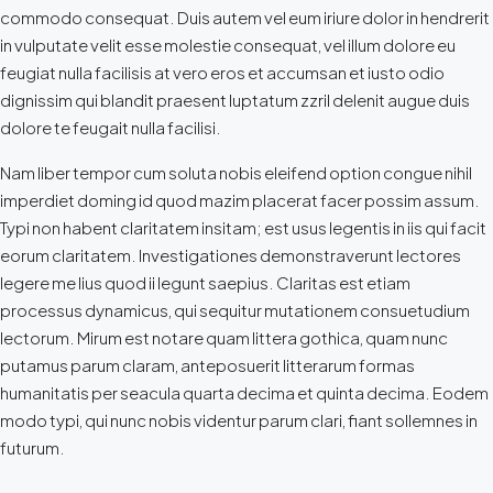
commodo consequat. Duis autem vel eum iriure dolor in hendrerit
in vulputate velit esse molestie consequat, vel illum dolore eu
feugiat nulla facilisis at vero eros et accumsan et iusto odio
dignissim qui blandit praesent luptatum zzril delenit augue duis
dolore te feugait nulla facilisi.
Nam liber tempor cum soluta nobis eleifend option congue nihil
imperdiet doming id quod mazim placerat facer possim assum.
Typi non habent claritatem insitam; est usus legentis in iis qui facit
eorum claritatem. Investigationes demonstraverunt lectores
legere me lius quod ii legunt saepius. Claritas est etiam
processus dynamicus, qui sequitur mutationem consuetudium
lectorum. Mirum est notare quam littera gothica, quam nunc
putamus parum claram, anteposuerit litterarum formas
humanitatis per seacula quarta decima et quinta decima. Eodem
modo typi, qui nunc nobis videntur parum clari, fiant sollemnes in
futurum.