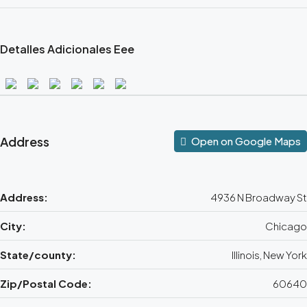
Detalles Adicionales Eee
Address
Open on Google Maps
Address:
4936 N Broadway St
City:
Chicago
State/county:
Illinois, New York
Zip/Postal Code:
60640