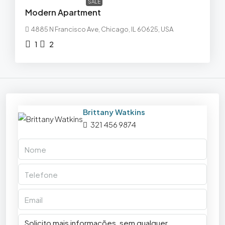
SALE
Modern Apartment
4885 N Francisco Ave, Chicago, IL 60625, USA
1
2
Brittany Watkins
321 456 9874