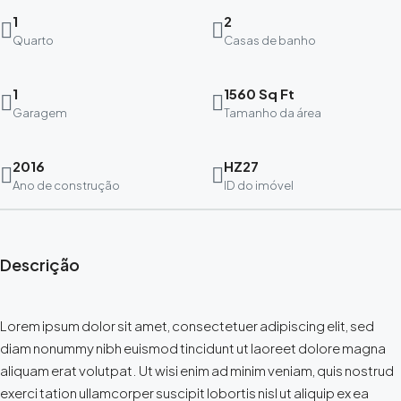
1
2
Quarto
Casas de banho
1
1560 Sq Ft
Garagem
Tamanho da área
2016
HZ27
Ano de construção
ID do imóvel
Descrição
Lorem ipsum dolor sit amet, consectetuer adipiscing elit, sed
diam nonummy nibh euismod tincidunt ut laoreet dolore magna
aliquam erat volutpat. Ut wisi enim ad minim veniam, quis nostrud
exerci tation ullamcorper suscipit lobortis nisl ut aliquip ex ea