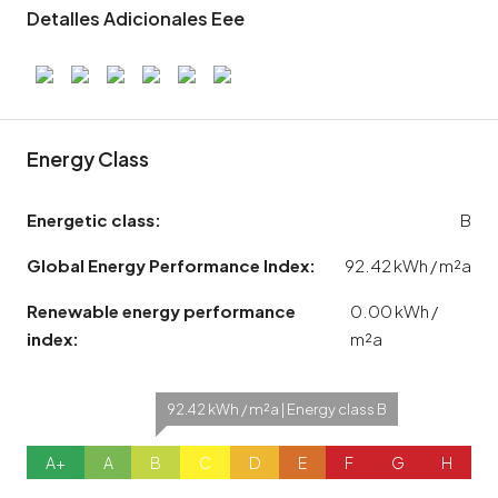
Detalles Adicionales Eee
Energy Class
Energetic class:
B
Global Energy Performance Index:
92.42 kWh / m²a
Renewable energy performance
0.00 kWh /
index:
m²a
92.42 kWh / m²a | Energy class B
A+
A
B
C
D
E
F
G
H