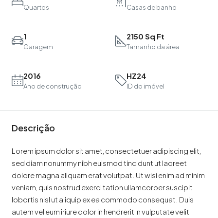
Quartos
Casas de banho
1
2150 Sq Ft
Garagem
Tamanho da área
2016
HZ24
Ano de construção
ID do imóvel
Descrição
Lorem ipsum dolor sit amet, consectetuer adipiscing elit,
sed diam nonummy nibh euismod tincidunt ut laoreet
dolore magna aliquam erat volutpat. Ut wisi enim ad minim
veniam, quis nostrud exerci tation ullamcorper suscipit
lobortis nisl ut aliquip ex ea commodo consequat. Duis
autem vel eum iriure dolor in hendrerit in vulputate velit