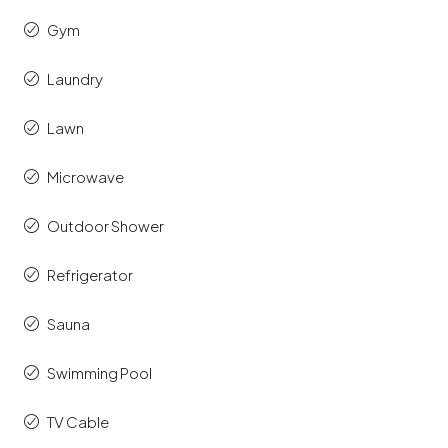
Gym
Laundry
Lawn
Microwave
Outdoor Shower
Refrigerator
Sauna
Swimming Pool
TV Cable