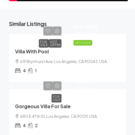
Similar Listings
990,000€
5,400€
sq ft
FOR
HOT
DESTAQUE
SALE
OFFER
Villa With Pool
6111 Brynhurst Ave, Los Angeles, CA 90043, USA
4
1
880,000€
6,700€
sq ft
FOR
SALE
Gorgeous Villa For Sale
680 E 47th St, Los Angeles, CA 90011, USA
4
2