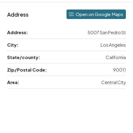
Address
Open on Google Maps
Address:
5007 San Pedro St
City:
Los Angeles
State/county:
California
Zip/Postal Code:
90011
Area:
Central City