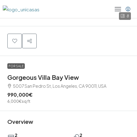
8
FOR SALE
Gorgeous Villa Bay View
5007 San Pedro St, Los Angeles, CA 90011, USA
990,000€
6,000€
sq ft
Overview
2
2