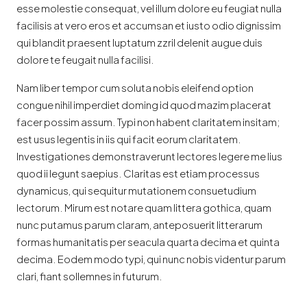
esse molestie consequat, vel illum dolore eu feugiat nulla
facilisis at vero eros et accumsan et iusto odio dignissim
qui blandit praesent luptatum zzril delenit augue duis
dolore te feugait nulla facilisi.
Nam liber tempor cum soluta nobis eleifend option
congue nihil imperdiet doming id quod mazim placerat
facer possim assum. Typi non habent claritatem insitam;
est usus legentis in iis qui facit eorum claritatem.
Investigationes demonstraverunt lectores legere me lius
quod ii legunt saepius. Claritas est etiam processus
dynamicus, qui sequitur mutationem consuetudium
lectorum. Mirum est notare quam littera gothica, quam
nunc putamus parum claram, anteposuerit litterarum
formas humanitatis per seacula quarta decima et quinta
decima. Eodem modo typi, qui nunc nobis videntur parum
clari, fiant sollemnes in futurum.