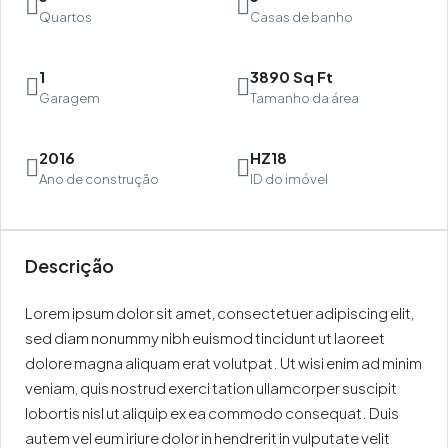
Quartos
Casas de banho
1
3890 Sq Ft
Garagem
Tamanho da área
2016
HZ18
Ano de construção
ID do imóvel
Descrição
Lorem ipsum dolor sit amet, consectetuer adipiscing elit,
sed diam nonummy nibh euismod tincidunt ut laoreet
dolore magna aliquam erat volutpat. Ut wisi enim ad minim
veniam, quis nostrud exerci tation ullamcorper suscipit
lobortis nisl ut aliquip ex ea commodo consequat. Duis
autem vel eum iriure dolor in hendrerit in vulputate velit