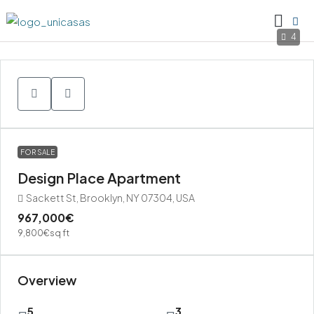
4
FOR SALE
Design Place Apartment
Sackett St, Brooklyn, NY 07304, USA
967,000€
9,800€
sq ft
Overview
5
3