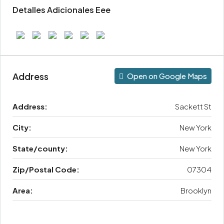
Detalles Adicionales Eee
Address
Open on Google Maps
Address:
Sackett St
City:
New York
State/county:
New York
Zip/Postal Code:
07304
Area:
Brooklyn