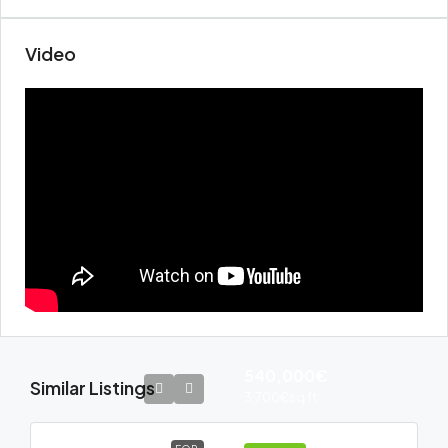
Video
540,000€
Similar Listings
3,700€
sq ft