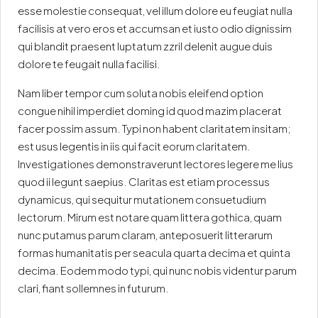
esse molestie consequat, vel illum dolore eu feugiat nulla
facilisis at vero eros et accumsan et iusto odio dignissim
qui blandit praesent luptatum zzril delenit augue duis
dolore te feugait nulla facilisi.
Nam liber tempor cum soluta nobis eleifend option
congue nihil imperdiet doming id quod mazim placerat
facer possim assum. Typi non habent claritatem insitam;
est usus legentis in iis qui facit eorum claritatem.
Investigationes demonstraverunt lectores legere me lius
quod ii legunt saepius. Claritas est etiam processus
dynamicus, qui sequitur mutationem consuetudium
lectorum. Mirum est notare quam littera gothica, quam
nunc putamus parum claram, anteposuerit litterarum
formas humanitatis per seacula quarta decima et quinta
decima. Eodem modo typi, qui nunc nobis videntur parum
clari, fiant sollemnes in futurum.