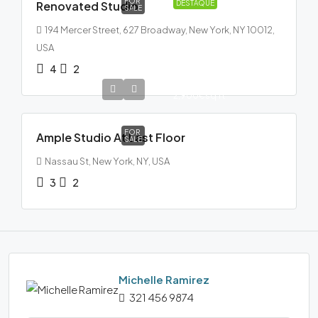
FOR
Renovated Studio
DESTAQUE
SALE
194 Mercer Street, 627 Broadway, New York, NY 10012,
USA
4
2
456,000€
2,900€
sq ft
FOR
Ample Studio At Last Floor
SALE
Nassau St, New York, NY, USA
3
2
Michelle Ramirez
321 456 9874