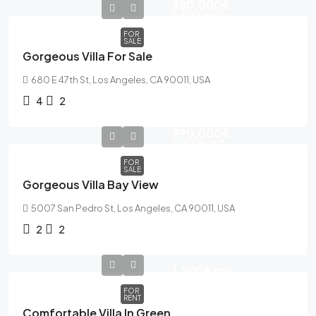
880,000€
6,700€
sq ft
FOR
SALE
Gorgeous Villa For Sale
680 E 47th St, Los Angeles, CA 90011, USA
4
2
990,000€
6,000€
sq ft
FOR
SALE
Gorgeous Villa Bay View
5007 San Pedro St, Los Angeles, CA 90011, USA
2
2
1,900€
mo
FOR
RENT
Comfortable Villa In Green