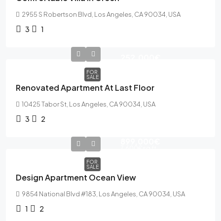
2955 S Robertson Blvd, Los Angeles, CA 90034, USA
3
1
252,000€
FOR
SALE
Renovated Apartment At Last Floor
10425 Tabor St, Los Angeles, CA 90034, USA
3
2
899,000€
7,600€
sq ft
FOR
SALE
Design Apartment Ocean View
9854 National Blvd #183, Los Angeles, CA 90034, USA
1
2