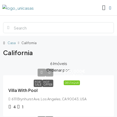
Casa
California
California
6 Imóveis
Ordenar por:
990,000€
5,400€
sq ft
FOR
HOT
DESTAQUE
SALE
OFFER
Villa With Pool
6111 Brynhurst Ave, Los Angeles, CA 90043, USA
4
1