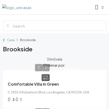
Casa
Brookside
Brookside
3 Imóveis
Ordenar por:
1,900€
mo
FOR
RENT
Comfortable Villa In Green
2955 S Robertson Blvd, Los Angeles, CA 90034, USA
3
1