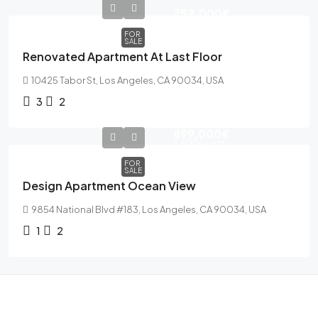
252,000€
FOR
SALE
Renovated Apartment At Last Floor
10425 Tabor St, Los Angeles, CA 90034, USA
3
2
899,000€
7,600€
sq ft
FOR
SALE
Design Apartment Ocean View
9854 National Blvd #183, Los Angeles, CA 90034, USA
1
2