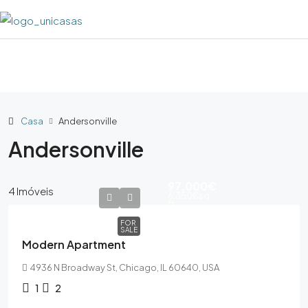
Casa
Andersonville
Andersonville
97,000€
4 Imóveis
6,350€
sq
ft
FOR
SALE
Modern Apartment
4936 N Broadway St, Chicago, IL 60640, USA
1
2