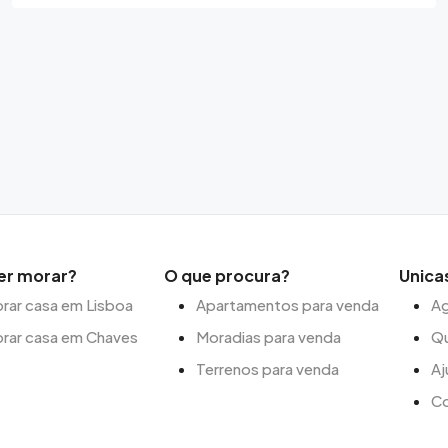
er morar?
O que procura?
Unica
ar casa em Lisboa
Apartamentos para venda
Ag
rar casa em Chaves
Moradias para venda
Q
Terrenos para venda
Aj
C