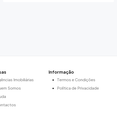
sas
Informação
ências Imobiliárias
Termos e Condições
uem Somos
Política de Privacidade
uda
ontactos