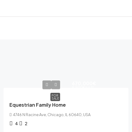
670,000€
6,500€
sq ft
FOR
SALE
Equestrian Family Home
4746 N Racine Ave, Chicago, IL 60640, USA
4
2