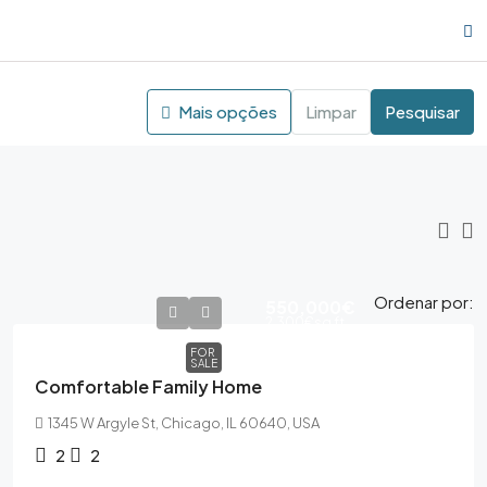
Mais opções
Limpar
Pesquisar
Ordenar por:
550,000€
2,300€
sq ft
FOR
SALE
Comfortable Family Home
1345 W Argyle St, Chicago, IL 60640, USA
2
2