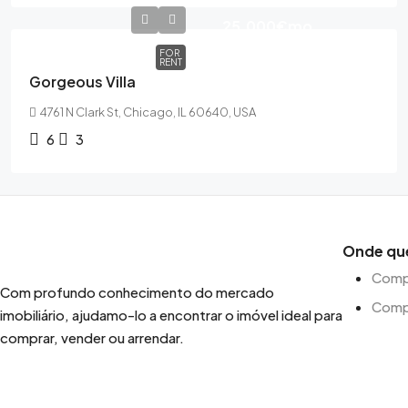
25,000€
mo
FOR
RENT
Gorgeous Villa
4761 N Clark St, Chicago, IL 60640, USA
6
3
Onde qu
Compr
Com profundo conhecimento do mercado
Comp
imobiliário, ajudamo-lo a encontrar o imóvel ideal para
comprar, vender ou arrendar.