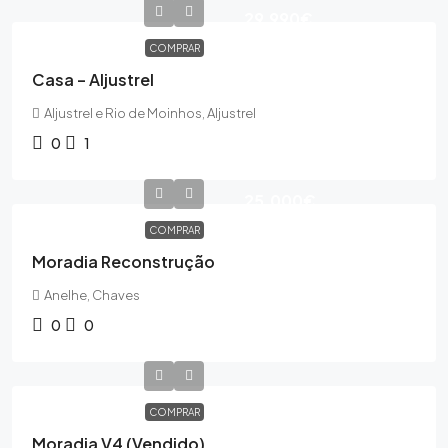
29,990€
COMPRAR
Casa – Aljustrel
Aljustrel e Rio de Moinhos, Aljustrel
0
1
25,000€
COMPRAR
Moradia Reconstrução
Anelhe, Chaves
0
0
COMPRAR
Moradia V4 (Vendido)