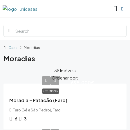
Casa
Moradias
Moradias
38 Imóveis
Ordenar por:
695,000€
COMPRAR
Moradia – Patacão (Faro)
Faro (Sé e São Pedro), Faro
6
3