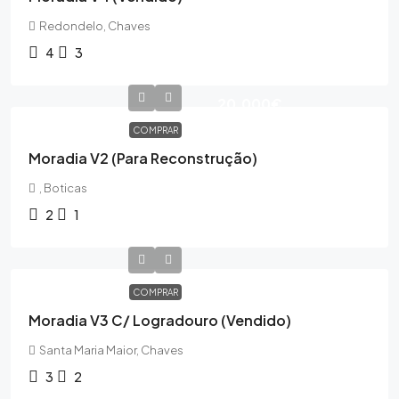
Redondelo, Chaves
4
3
20,000€
COMPRAR
Moradia V2 (para Reconstrução)
, Boticas
2
1
COMPRAR
Moradia V3 C/ Logradouro (Vendido)
Santa Maria Maior, Chaves
3
2