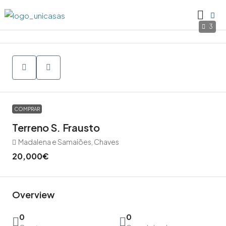
3
COMPRAR
Terreno S. Frausto
Madalena e Samaiões, Chaves
20,000€
Overview
0
0