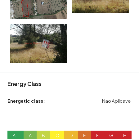
Energy Class
Energetic class:
Nao Aplicavel
A+
A
B
C
D
E
F
G
H