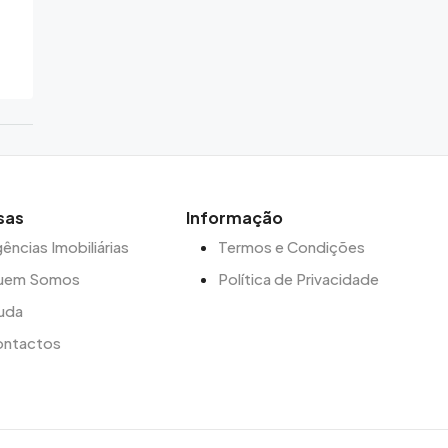
sas
Informação
ências Imobiliárias
Termos e Condições
uem Somos
Política de Privacidade
uda
ontactos