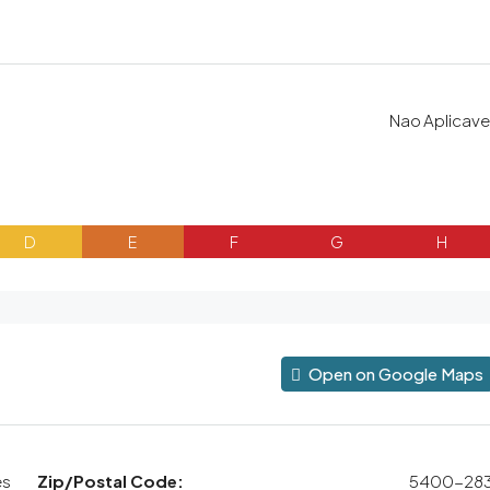
Nao Aplicave
D
E
F
G
H
Open on Google Maps
es
Zip/Postal Code:
5400-28