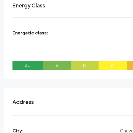
Energy Class
Energetic class:
A+
A
B
C
Address
City:
Chav