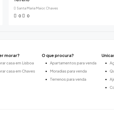
Santa Maria Maior, Chaves
0
0
er morar?
O que procura?
Unica
ar casa em Lisboa
Apartamentos para venda
Ag
rar casa em Chaves
Moradias para venda
Q
Terrenos para venda
Aj
C