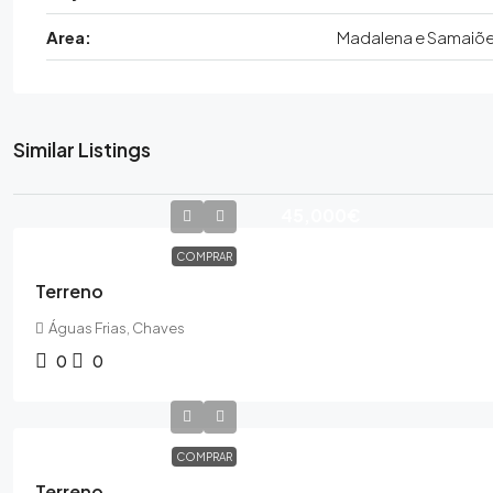
Area:
Madalena e Samaiõ
Similar Listings
45,000€
COMPRAR
Terreno
Águas Frias, Chaves
0
0
COMPRAR
Terreno