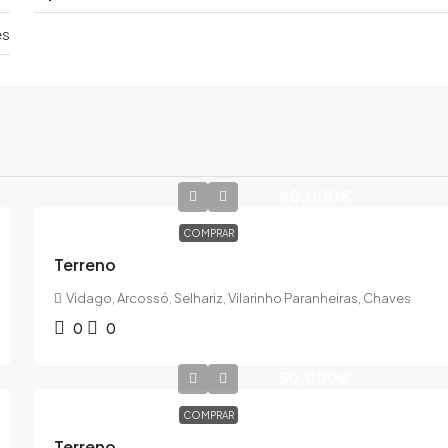
es
40,000€
COMPRAR
Terreno
Vidago, Arcossó, Selhariz, Vilarinho Paranheiras, Chaves
0
0
50,000€
COMPRAR
Terreno