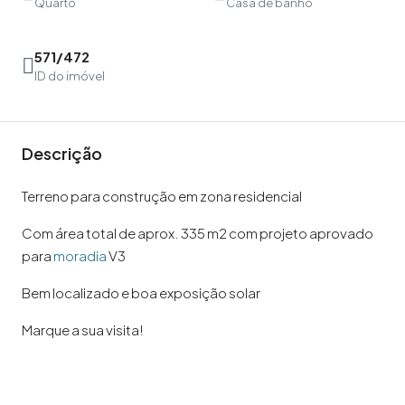
Quarto
Casa de banho
571/472
ID do imóvel
Descrição
Terreno para construção em zona residencial
Com área total de aprox. 335 m2 com projeto aprovado
para
moradia
V3
Bem localizado e boa exposição solar
Marque a sua visita!