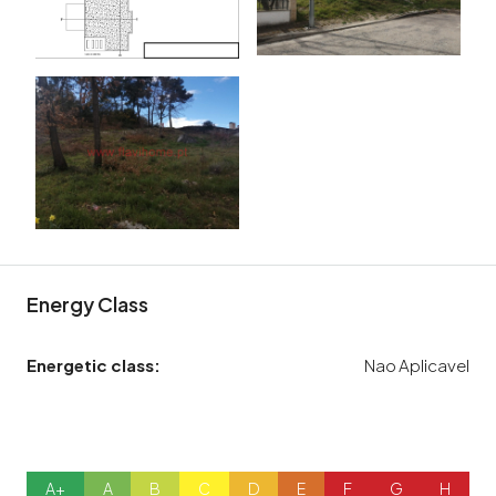
Energy Class
Energetic class:
Nao Aplicavel
A+
A
B
C
D
E
F
G
H