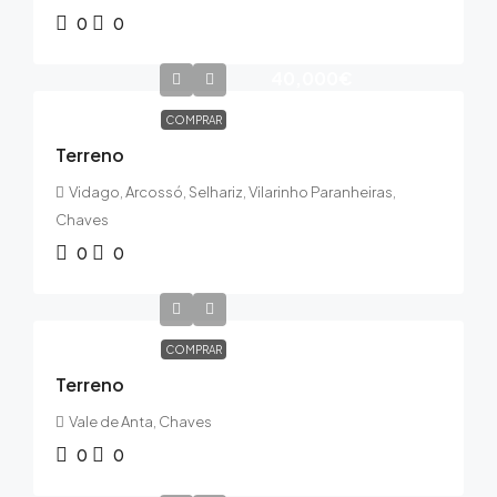
0
0
40,000€
COMPRAR
Terreno
Vidago, Arcossó, Selhariz, Vilarinho Paranheiras,
Chaves
0
0
COMPRAR
Terreno
Vale de Anta, Chaves
0
0