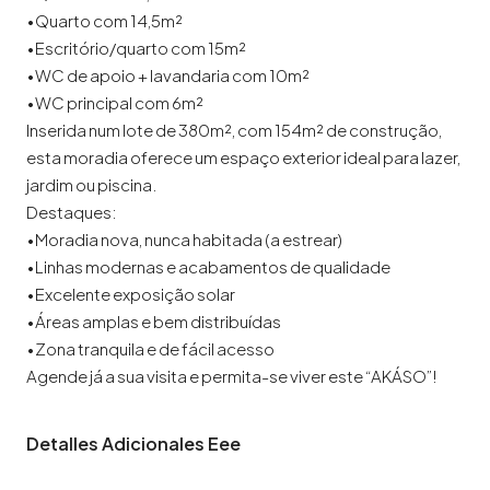
•Quarto com 14,5m²
•Escritório/quarto com 15m²
•WC de apoio + lavandaria com 10m²
•WC principal com 6m²
Inserida num lote de 380m², com 154m² de construção,
esta moradia oferece um espaço exterior ideal para lazer,
jardim ou piscina.
Destaques:
•Moradia nova, nunca habitada (a estrear)
•Linhas modernas e acabamentos de qualidade
•Excelente exposição solar
•Áreas amplas e bem distribuídas
•Zona tranquila e de fácil acesso
Agende já a sua visita e permita-se viver este “AKÁSO”!
Detalles Adicionales Eee