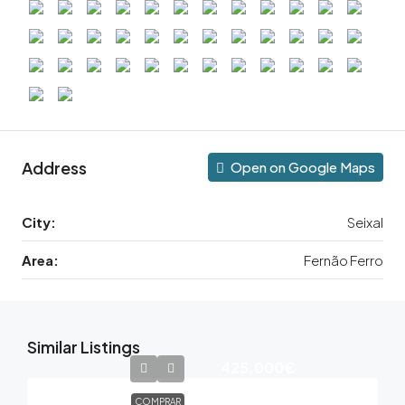
Address
Open on Google Maps
City:
Seixal
Area:
Fernão Ferro
Similar Listings
425,000€
COMPRAR