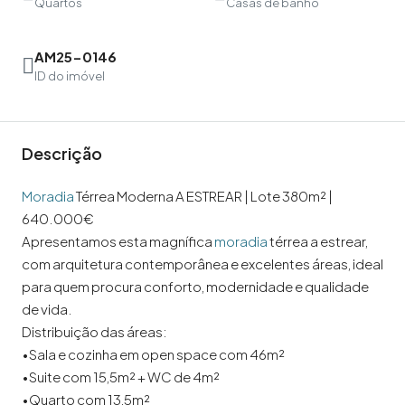
Quartos
Casas de banho
AM25-0146
ID do imóvel
Descrição
Moradia
Térrea Moderna A ESTREAR | Lote 380m² |
640.000€
Apresentamos esta magnífica
moradia
térrea a estrear,
com arquitetura contemporânea e excelentes áreas, ideal
para quem procura conforto, modernidade e qualidade
de vida.
Distribuição das áreas:
•Sala e cozinha em open space com 46m²
•Suite com 15,5m² + WC de 4m²
•Quarto com 13,5m²