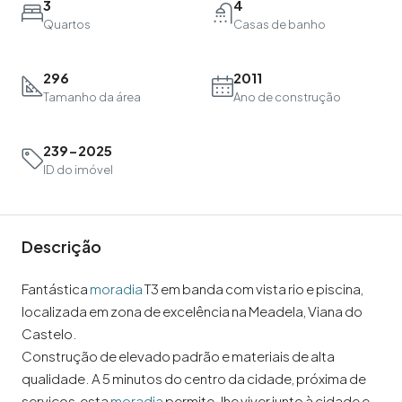
3
4
Quartos
Casas de banho
296
2011
Tamanho da área
Ano de construção
239-2025
ID do imóvel
Descrição
Fantástica
moradia
T3 em banda com vista rio e piscina,
localizada em zona de excelência na Meadela, Viana do
Castelo.
Construção de elevado padrão e materiais de alta
qualidade. A 5 minutos do centro da cidade, próxima de
serviços, esta
moradia
permite-lhe viver junto à cidade e