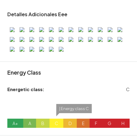
Detalles Adicionales Eee
Energy Class
Energetic class:
C
| Energy class C
A+
A
B
C
D
E
F
G
H