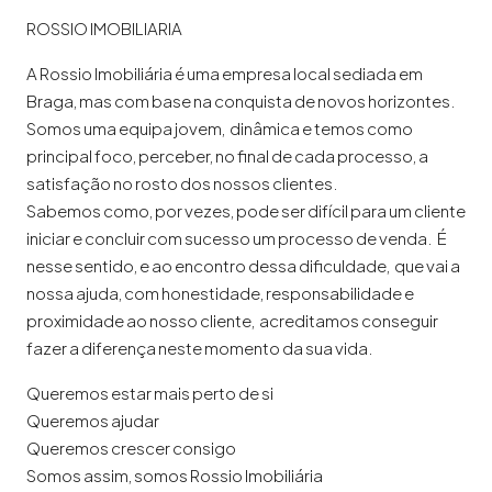
ROSSIO IMOBILIARIA
A Rossio Imobiliária é uma empresa local sediada em
Braga, mas com base na conquista de novos horizontes.
Somos uma equipa jovem, dinâmica e temos como
principal foco, perceber, no final de cada processo, a
satisfação no rosto dos nossos clientes.
Sabemos como, por vezes, pode ser difícil para um cliente
iniciar e concluir com sucesso um processo de venda. É
nesse sentido, e ao encontro dessa dificuldade, que vai a
nossa ajuda, com honestidade, responsabilidade e
proximidade ao nosso cliente, acreditamos conseguir
fazer a diferença neste momento da sua vida.
Queremos estar mais perto de si
Queremos ajudar
Queremos crescer consigo
Somos assim, somos Rossio Imobiliária