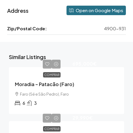
Address
Open on Google Maps
Zip/Postal Code:
4900-931
Similar Listings
695,000€
COMPRAR
Moradia – Patacão (Faro)
Faro (Sé e São Pedro), Faro
6
3
29,990€
COMPRAR