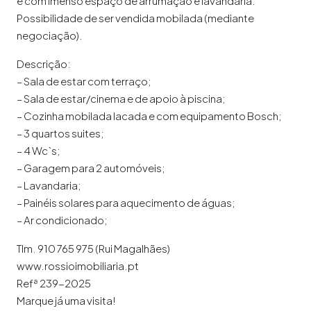
e com imenso espaço de arrumação e lavandaria.
Possibilidade de ser vendida mobilada (mediante
negociação).
Descrição:
– Sala de estar com terraço;
– Sala de estar/cinema e de apoio à piscina;
– Cozinha mobilada lacada e com equipamento Bosch;
– 3 quartos suites;
– 4 Wc`s;
– Garagem para 2 automóveis;
– Lavandaria;
– Painéis solares para aquecimento de águas;
– Ar condicionado;
Tlm. 910 765 975 (Rui Magalhães)
www.rossioimobiliaria.pt
Refª 239-2025
Marque já uma visita!