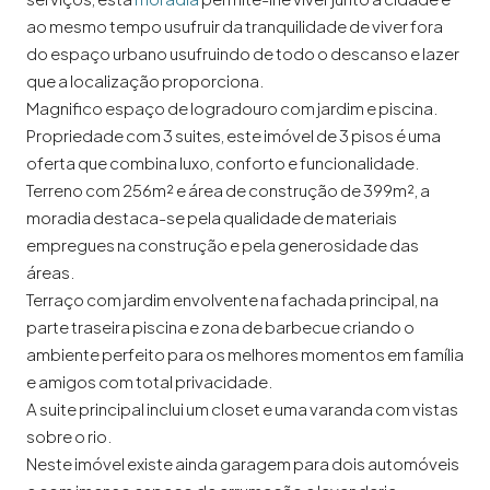
ao mesmo tempo usufruir da tranquilidade de viver fora
do espaço urbano usufruindo de todo o descanso e lazer
que a localização proporciona.
Magnifico espaço de logradouro com jardim e piscina.
Propriedade com 3 suites, este imóvel de 3 pisos é uma
oferta que combina luxo, conforto e funcionalidade.
Terreno com 256m² e área de construção de 399m², a
moradia destaca-se pela qualidade de materiais
empregues na construção e pela generosidade das
áreas.
Terraço com jardim envolvente na fachada principal, na
parte traseira piscina e zona de barbecue criando o
ambiente perfeito para os melhores momentos em família
e amigos com total privacidade.
A suite principal inclui um closet e uma varanda com vistas
sobre o rio.
Neste imóvel existe ainda garagem para dois automóveis