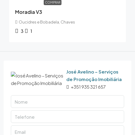
COMPRAR
Moradia V3
Oucidres e Bobadela, Chaves
3
1
José Avelino – Serviços
de Promoção Imobiliária
+351 935 321 657