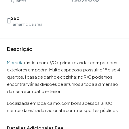
Quartos
Casa de banho
260
Tamanho da área
Descrição
Moradia
rústica com R/C e primeiro andar, com paredes
exteriores em pedra. Muito espaçosa, possui no 1º piso 4
quartos, 1 casa de banho e cozinha; no R/C podemos
encontrar várias divisões de arrumos a toda a dimensão
da casa e um pátio exterior.
Localizada em local calmo, com bons acessos, a 100
metros da estrada nacional e com transportes públicos.
Detalles Adicionales Eee