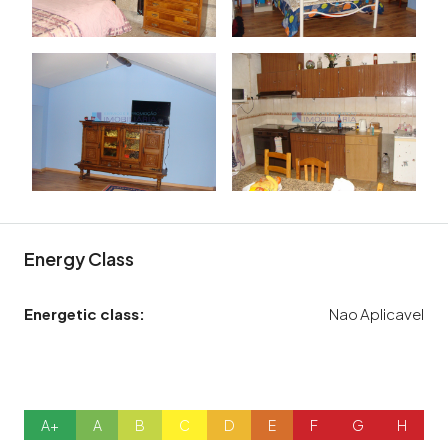
Energy Class
Energetic class:
Nao Aplicavel
A+
A
B
C
D
E
F
G
H