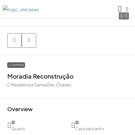
3
COMPRAR
Moradia Reconstrução
Madalena e Samaiões, Chaves
Overview
0
0
Quarto
Casa de banho