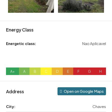
Energy Class
Energetic class:
Nao Aplicavel
A+
A
B
C
D
E
F
G
H
Address
Open on Google Maps
City:
Chaves