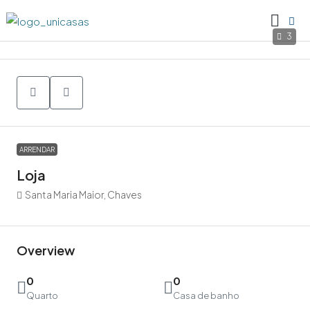
3
ARRENDAR
Loja
Santa Maria Maior, Chaves
Overview
0
0
Quarto
Casa de banho