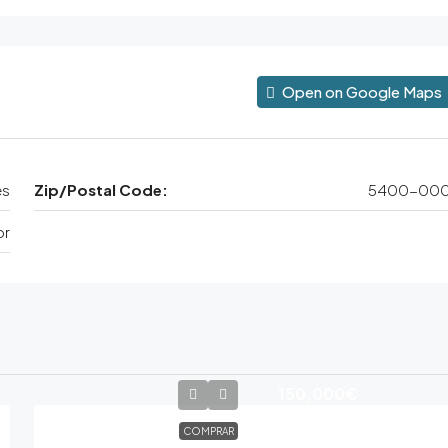
Open on Google Maps
es
Zip/Postal Code:
5400-00
or
150,000€
COMPRAR