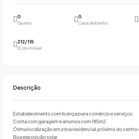
0
0
Quarto
Casa de banho
212/115
ID do imóvel
Descrição
Estabelecimento com licença para comércio e serviços.
Conta com garagem e arrumos com 185m2.
Ótima localização em zona residencial, próximo do centro
Boa exposição solar.