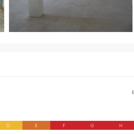
D
E
F
G
H