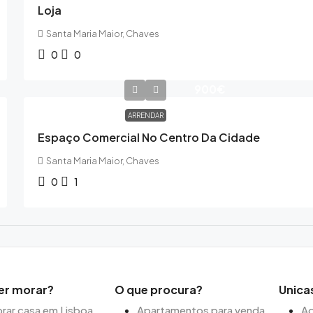
Loja
Santa Maria Maior, Chaves
0
0
900€
ARRENDAR
Espaço Comercial No Centro Da Cidade
Santa Maria Maior, Chaves
0
1
er morar?
O que procura?
Unica
ar casa em Lisboa
Apartamentos para venda
Ag