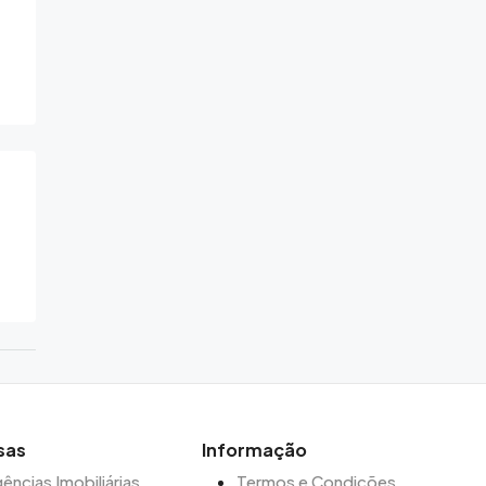
sas
Informação
ências Imobiliárias
Termos e Condições