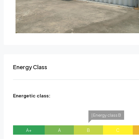
Energy Class
Energetic class:
| Energy class B
A+
A
B
C