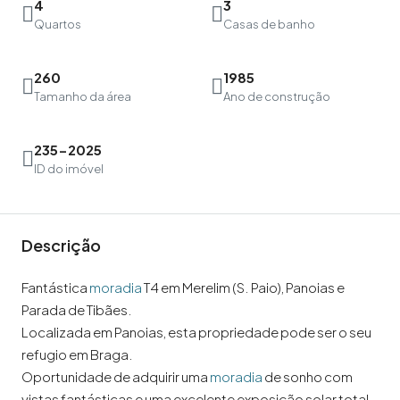
4
3
Quartos
Casas de banho
260
1985
Tamanho da área
Ano de construção
235-2025
ID do imóvel
Descrição
Fantástica
moradia
T4 em Merelim (S. Paio), Panoias e
Parada de Tibães.
Localizada em Panoias, esta propriedade pode ser o seu
refugio em Braga.
Oportunidade de adquirir uma
moradia
de sonho com
vistas fantásticas e uma excelente exposição solar total.