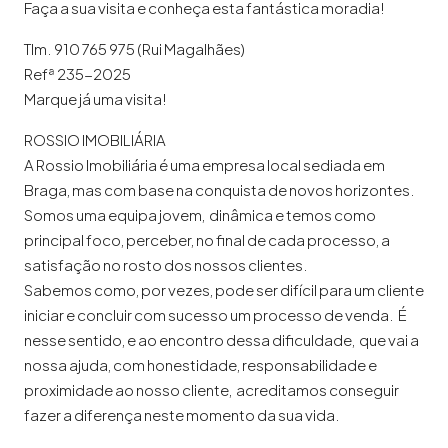
Faça a sua visita e conheça esta fantástica moradia!
Tlm. 910 765 975 (Rui Magalhães)
Refª 235-2025
Marque já uma visita!
ROSSIO IMOBILIÁRIA
A Rossio Imobiliária é uma empresa local sediada em
Braga, mas com base na conquista de novos horizontes.
Somos uma equipa jovem, dinâmica e temos como
principal foco, perceber, no final de cada processo, a
satisfação no rosto dos nossos clientes.
Sabemos como, por vezes, pode ser difícil para um cliente
iniciar e concluir com sucesso um processo de venda. É
nesse sentido, e ao encontro dessa dificuldade, que vai a
nossa ajuda, com honestidade, responsabilidade e
proximidade ao nosso cliente, acreditamos conseguir
fazer a diferença neste momento da sua vida.