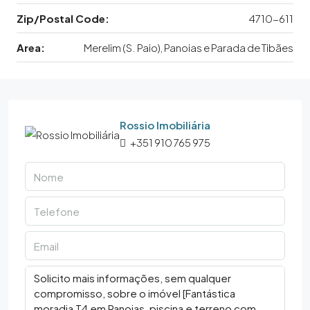
Zip/Postal Code:
4710-611
Area:
Merelim (S. Paio), Panoias e Parada de Tibães
Rossio Imobiliária
+351 910 765 975