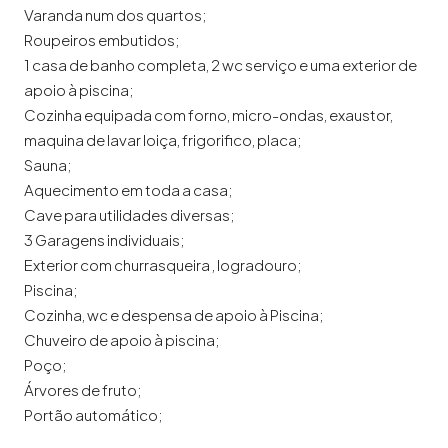
Varanda num dos quartos;
Roupeiros embutidos;
1 casa de banho completa, 2 wc serviço e uma exterior de
apoio à piscina;
Cozinha equipada com forno, micro-ondas, exaustor,
maquina de lavar loiça, frigorifico, placa;
Sauna;
Aquecimento em toda a casa;
Cave para utilidades diversas;
3 Garagens individuais;
Exterior com churrasqueira , logradouro;
Piscina;
Cozinha, wc e despensa de apoio à Piscina;
Chuveiro de apoio à piscina;
Poço;
Árvores de fruto;
Portão automático;