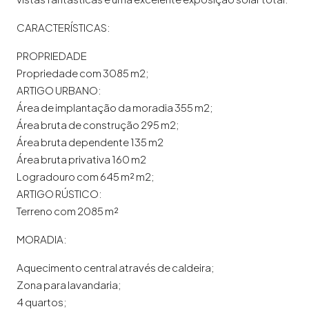
CARACTERÍSTICAS:
PROPRIEDADE
Propriedade com 3085 m2;
ARTIGO URBANO:
Área de implantação da moradia 355 m2;
Área bruta de construção 295 m2;
Área bruta dependente 135 m2
Área bruta privativa 160 m2
Logradouro com 645 m² m2;
ARTIGO RÚSTICO:
Terreno com 2085 m²
MORADIA:
Aquecimento central através de caldeira;
Zona para lavandaria;
4 quartos;