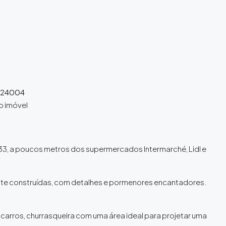
A24004
o imóvel
33, a poucos metros dos supermercados Intermarché, Lidl e
nte construídas, com detalhes e pormenores encantadores.
rros, churrasqueira com uma área ideal para projetar uma