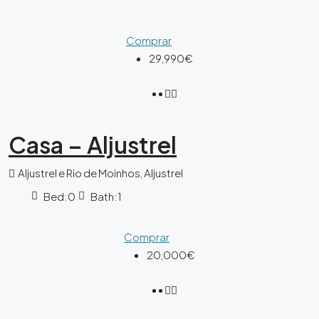
Comprar
29,990€
Casa – Aljustrel
Aljustrel e Rio de Moinhos, Aljustrel
Bed:
0
Bath:
1
Comprar
20,000€