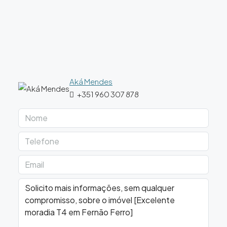
Aká Mendes
+351 960 307 878