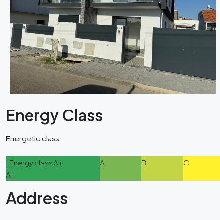
Energy Class
Energetic class:
| Energy class A+
A
B
C
A+
Address