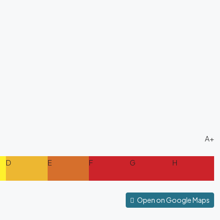
A+
D
E
F
G
H
Open on Google Maps