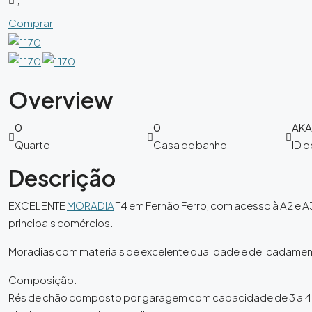
Comprar
Overview
0
0
AK
Quarto
Casa de banho
ID d
Descrição
EXCELENTE
MORADIA
T4 em Fernão Ferro, com acesso à A2 e A
principais comércios.
Moradias com materiais de excelente qualidade e delicadame
Composição:
Rés de chão composto por garagem com capacidade de 3 a 4 ca