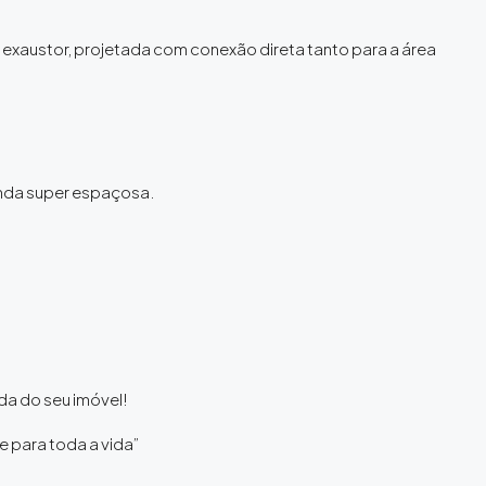
exaustor, projetada com conexão direta tanto para a área
anda super espaçosa.
a do seu imóvel!
e para toda a vida”