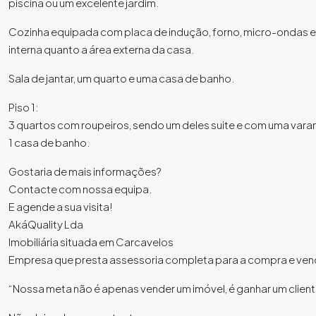
piscina ou um excelente jardim.
Cozinha equipada com placa de indução, forno, micro-ondas e 
interna quanto a área externa da casa.
Sala de jantar, um quarto e uma casa de banho.
Piso 1:
3 quartos com roupeiros, sendo um deles suite e com uma var
1 casa de banho.
Gostaria de mais informações?
Contacte com nossa equipa.
E agende a sua visita!
AkáQuality Lda
Imobiliária situada em Carcavelos
Empresa que presta assessoria completa para a compra e vend
“Nossa meta não é apenas vender um imóvel, é ganhar um client