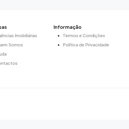
sas
Informação
ências Imobiliárias
Termos e Condições
uem Somos
Política de Privacidade
uda
ontactos