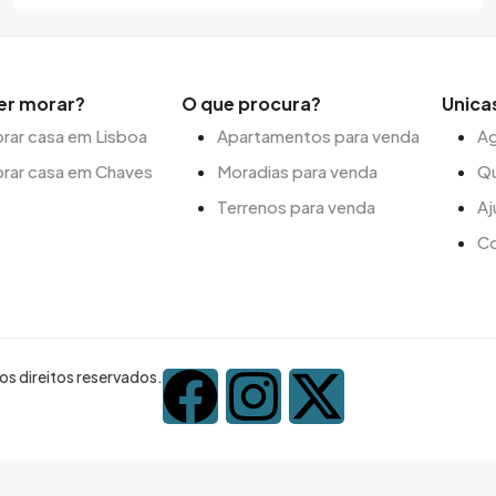
er morar?
O que procura?
Unica
ar casa em Lisboa
Apartamentos para venda
Ag
rar casa em Chaves
Moradias para venda
Q
Terrenos para venda
Aj
C
s direitos reservados.