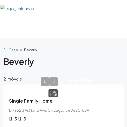
Casa
Beverly
Beverly
2 Imóveis
870,000€
8,500€
sq ft
FOR
SALE
Single Family Home
7952 S Ashland Ave, Chicago, IL 60620, USA
5
3