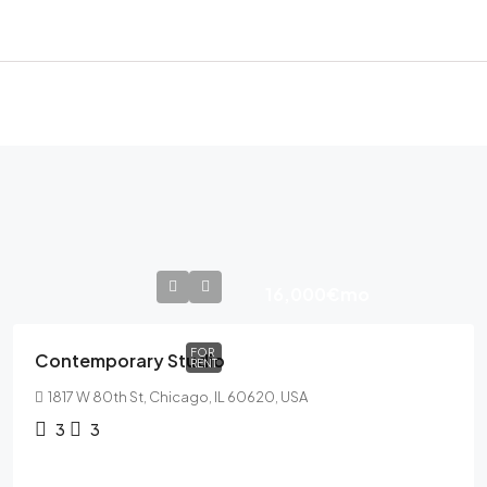
16,000€
mo
FOR
Contemporary Studio
RENT
1817 W 80th St, Chicago, IL 60620, USA
3
3