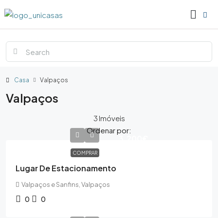
Casa
Valpaços
Valpaços
3 Imóveis
Ordenar por:
3,200€
COMPRAR
Lugar De Estacionamento
Valpaços e Sanfins, Valpaços
0
0