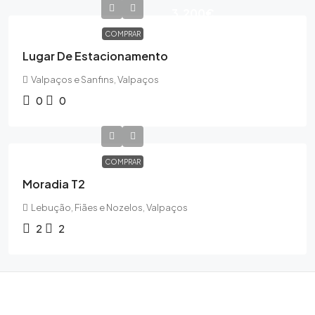
3,200€
COMPRAR
Lugar De Estacionamento
Valpaços e Sanfins, Valpaços
0
0
COMPRAR
Moradia T2
Lebução, Fiães e Nozelos, Valpaços
2
2