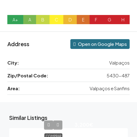
A+
A
B
C
D
E
F
G
H
Address
Open on Google Maps
City:
Valpaços
Zip/Postal Code:
5430-487
Area:
Valpaços e Sanfins
Similar Listings
3,200€
COMPRAR