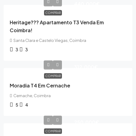
440,000€
COMPRAR
Heritage??? Apartamento T3 Venda Em
Coimbra!
Santa Clara e Castelo Viegas, Coimbra
3
3
312,000€
COMPRAR
Moradia T4 Em Cernache
Cernache, Coimbra
5
4
250,000€
COMPRAR