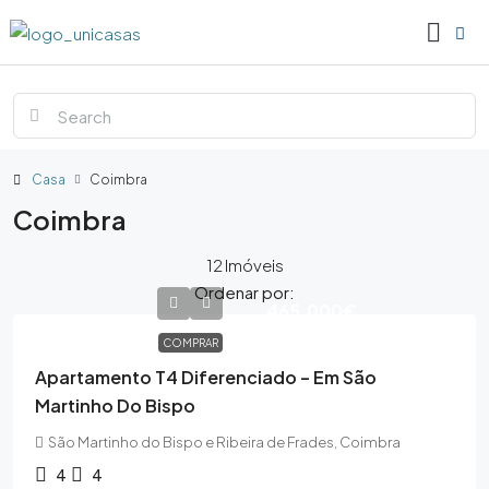
Casa
Coimbra
Coimbra
12 Imóveis
Ordenar por:
465,000€
COMPRAR
Apartamento T4 Diferenciado – Em São
Martinho Do Bispo
São Martinho do Bispo e Ribeira de Frades, Coimbra
4
4