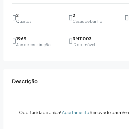
2
2
Quartos
Casas de banho
1969
RM11003
Ano de construção
ID do imóvel
Descrição
Oportunidade Única!
Apartamento
Renovado para Ve