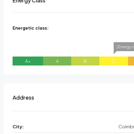
Energy Class
Energetic class:
| Energy 
A+
A
B
C
Address
City:
Coimb