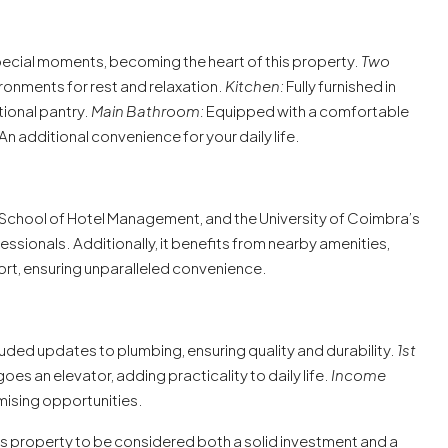
special moments, becoming the heart of this property.
Two
ronments for rest and relaxation.
Kitchen:
Fully furnished in
tional pantry.
Main Bathroom:
Equipped with a comfortable
An additional convenience for your daily life.
e School of Hotel Management, and the University of Coimbra’s
ssionals. Additionally, it benefits from nearby amenities,
port, ensuring unparalleled convenience.
ded updates to plumbing, ensuring quality and durability.
1st
es an elevator, adding practicality to daily life.
Income
mising opportunities.
this property to be considered both a solid investment and a