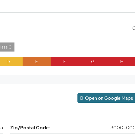
class C
D
E
F
G
H
Open on Google Maps
ra
Zip/Postal Code:
3000-00