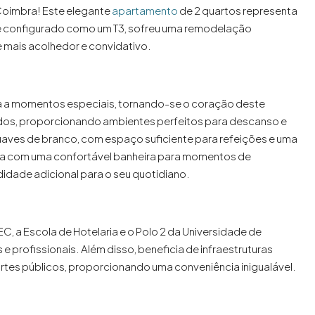
m Coimbra! Este elegante
apartamento
de 2 quartos representa
e configurado como um T3, sofreu uma remodelação
 mais acolhedor e convidativo.
da a momentos especiais, tornando-se o coração deste
os, proporcionando ambientes perfeitos para descanso e
aves de branco, com espaço suficiente para refeições e uma
a com uma confortável banheira para momentos de
ade adicional para o seu quotidiano.
, a Escola de Hotelaria e o Polo 2 da Universidade de
 profissionais. Além disso, beneficia de infraestruturas
ortes públicos, proporcionando uma conveniência inigualável.