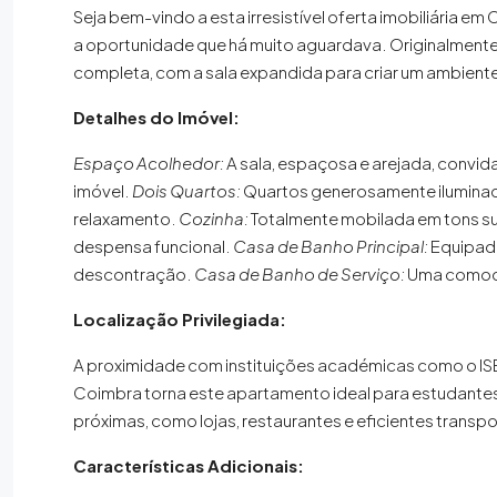
Seja bem-vindo a esta irresistível oferta imobiliária e
a oportunidade que há muito aguardava. Originalment
completa, com a sala expandida para criar um ambiente
Detalhes do Imóvel:
Espaço Acolhedor:
A sala, espaçosa e arejada, convi
imóvel.
Dois Quartos:
Quartos generosamente iluminad
relaxamento.
Cozinha:
Totalmente mobilada em tons su
despensa funcional.
Casa de Banho Principal:
Equipad
descontração.
Casa de Banho de Serviço:
Uma comodid
Localização Privilegiada:
A proximidade com instituições académicas como o ISEC
Coimbra torna este apartamento ideal para estudantes e
próximas, como lojas, restaurantes e eficientes transp
Características Adicionais: