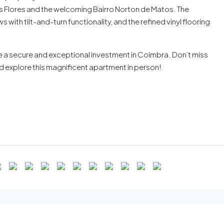
as Flores and the welcoming Bairro Norton de Matos. The
th tilt-and-turn functionality, and the refined vinyl flooring
ke a secure and exceptional investment in Coimbra. Don’t miss
nd explore this magnificent apartment in person!