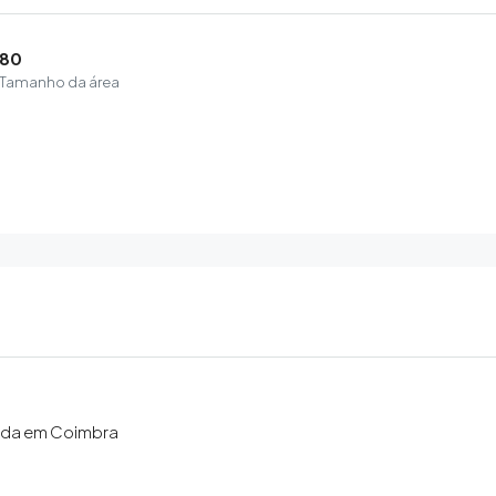
80
Tamanho da área
nda em Coimbra