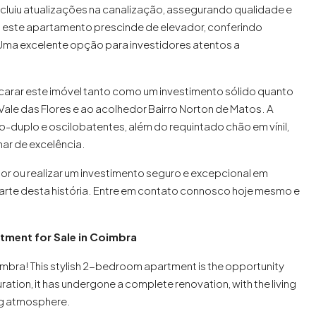
ncluiu atualizações na canalização, assegurando qualidade e
, este apartamento prescinde de elevador, conferindo
ma excelente opção para investidores atentos a
ncarar este imóvel tanto como um investimento sólido quanto
Vale das Flores e ao acolhedor Bairro Norton de Matos. A
-duplo e oscilobatentes, além do requintado chão em vínil,
ar de excelência.
dor ou realizar um investimento seguro e excepcional em
arte desta história. Entre em contato connosco hoje mesmo e
ment for Sale in Coimbra
oimbra! This stylish 2-bedroom apartment is the opportunity
ation, it has undergone a complete renovation, with the living
ng atmosphere.