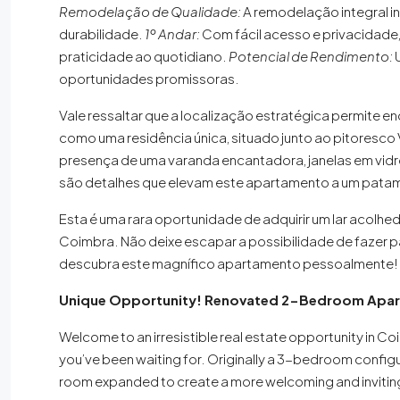
Remodelação de Qualidade:
A remodelação integral i
durabilidade.
1º Andar:
Com fácil acesso e privacidade
praticidade ao quotidiano.
Potencial de Rendimento:
U
oportunidades promissoras.
Vale ressaltar que a localização estratégica permite e
como uma residência única, situado junto ao pitoresco 
presença de uma varanda encantadora, janelas em vidro
são detalhes que elevam este apartamento a um patam
Esta é uma rara oportunidade de adquirir um lar acolhe
Coimbra. Não deixe escapar a possibilidade de fazer p
descubra este magnífico apartamento pessoalmente!
Unique Opportunity! Renovated 2-Bedroom Apart
Welcome to an irresistible real estate opportunity in C
you’ve been waiting for. Originally a 3-bedroom configur
room expanded to create a more welcoming and inviti