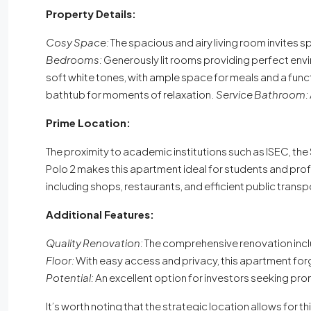
Property Details:
Cosy Space:
The spacious and airy living room invites 
Bedrooms:
Generously lit rooms providing perfect envi
soft white tones, with ample space for meals and a func
bathtub for moments of relaxation.
Service Bathroom:
Prime Location:
The proximity to academic institutions such as ISEC, th
Polo 2 makes this apartment ideal for students and profe
including shops, restaurants, and efficient public trans
Additional Features:
Quality Renovation:
The comprehensive renovation inclu
Floor:
With easy access and privacy, this apartment forgo
Potential:
An excellent option for investors seeking pro
It’s worth noting that the strategic location allows for 