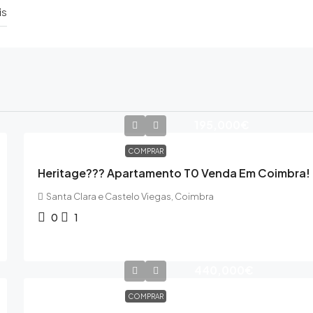
is
195,000€
COMPRAR
Heritage??? Apartamento T0 Venda Em Coimbra!
Santa Clara e Castelo Viegas, Coimbra
0
1
440,000€
COMPRAR