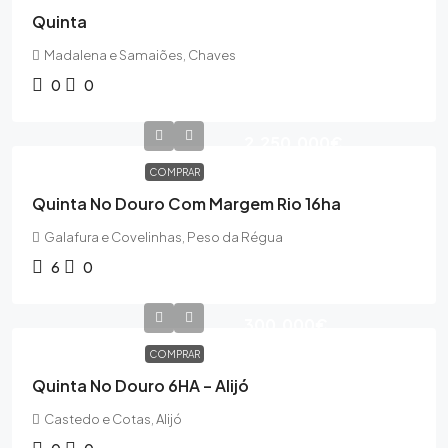
Quinta
Madalena e Samaiões, Chaves
0
0
2,250,000€
COMPRAR
Quinta No Douro Com Margem Rio 16ha
Galafura e Covelinhas, Peso da Régua
6
0
300,000€
COMPRAR
Quinta No Douro 6HA – Alijó
Castedo e Cotas, Alijó