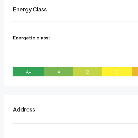
Energy Class
Energetic class:
A+
A
B
C
Address