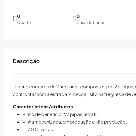
0
0
Quarto
Casa de banho
Descrição
Terreno com área de 2 hectares, compostos por 2 artigos, p
confrontar com a estrada Municipal, sito na freguesia de Gui
Características/atributos
Vinho de benefício 2/3 pipas, letra F;
Vinha mecanizada, em produção e não produção;
+- 30 Oliveiras;