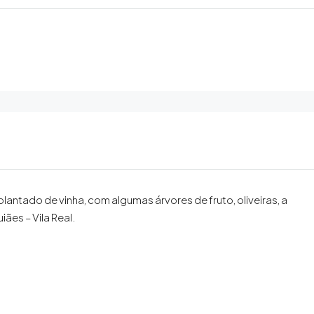
lantado de vinha, com algumas árvores de fruto, oliveiras, a
ães – Vila Real.