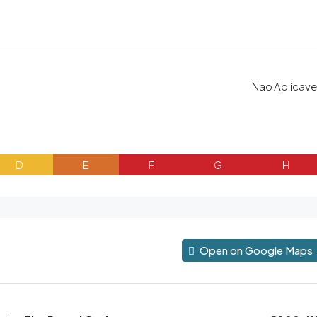
Nao Aplicave
D
E
F
G
H
Open on Google Maps