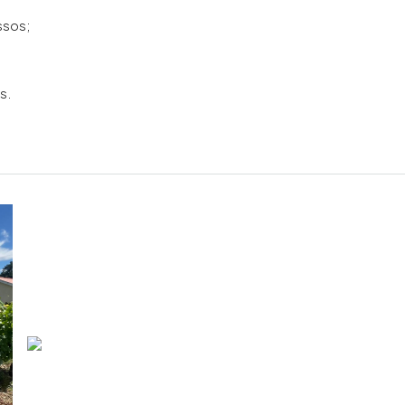
ssos;
s.