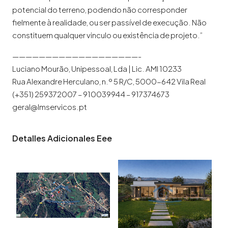
potencial do terreno, podendo não corresponder
fielmente à realidade, ou ser passível de execução. Não
constituem qualquer vinculo ou existência de projeto.”
———————————————————-
Luciano Mourão, Unipessoal, Lda | Lic. AMI 10233
Rua Alexandre Herculano, n.º 5 R/C, 5000-642 Vila Real
(+351) 259372007 – 910039944 – 917374673
geral@lmservicos.pt
Detalles Adicionales Eee