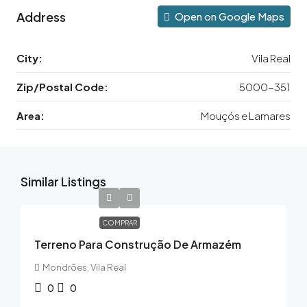
Address
Open on Google Maps
City:
Vila Real
Zip/Postal Code:
5000-351
Area:
Mouçós e Lamares
Similar Listings
COMPRAR
Terreno Para Construção De Armazém
Mondrões, Vila Real
0
0