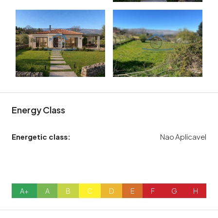
Energy Class
Energetic class:
Nao Aplicavel
A+
A
B
C
D
E
F
G
H