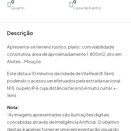
0
0
Quarto
Casa de banho
Descrição
Apresenta-se terreno rústico, plano, com viabilidade
construtiva, área de aproximadamente 1.800m2, sito em
Alvites – Mouçós.
Este dista a 10 minutos da cidade de Vila Real (8.5km)
podendo o acesso ser efetuados pela estrada nacional
N15, ou pelo IP4, cuja distância face nó é muito curta ( +-
1km).
Nota:
“As imagens apresentadas são ilustrações digitais
concebidas através de Inteligência Artificial. O objetivo
destas é apenas fornecer uma representação visual do