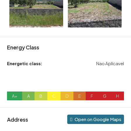
Energy Class
Energetic class:
Nao Aplicavel
A+
A
B
C
D
E
F
G
H
Address
Open on Google Maps