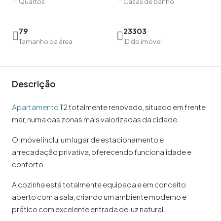
Quartos
Casas de banho
79
23303
Tamanho da área
ID do imóvel
Descrição
Apartamento
T2 totalmente renovado, situado em frente
mar, numa das zonas mais valorizadas da cidade.
O imóvel inclui um lugar de estacionamento e
arrecadação privativa, oferecendo funcionalidade e
conforto.
A cozinha está totalmente equipada e em conceito
aberto com a sala, criando um ambiente moderno e
prático com excelente entrada de luz natural.