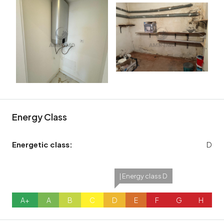
Energy Class
Energetic class:
D
| Energy class D
A+
A
B
C
D
E
F
G
H