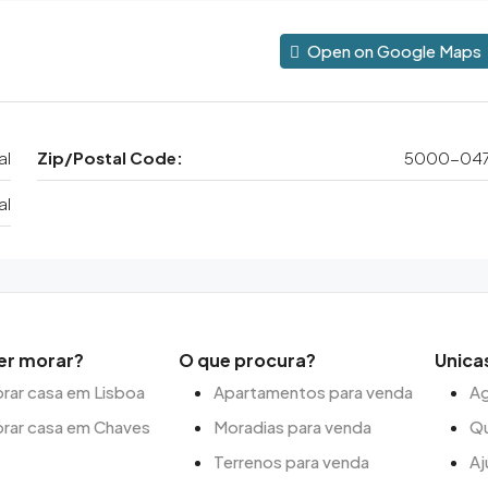
Open on Google Maps
al
Zip/Postal Code:
5000-04
al
er morar?
O que procura?
Unica
ar casa em Lisboa
Apartamentos para venda
Ag
rar casa em Chaves
Moradias para venda
Q
Terrenos para venda
Aj