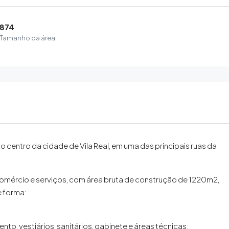
874
Tamanho da área
ao centro da cidade de Vila Real, em uma das principais ruas da
comércio e serviços, com área bruta de construção de 1220m2,
e forma:
to, vestiários, sanitários, gabinete e áreas técnicas;