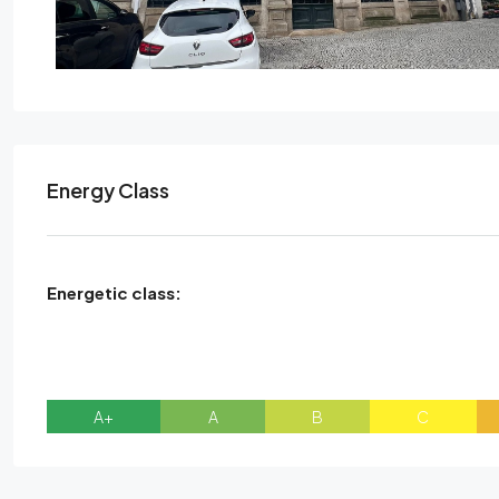
Energy Class
Energetic class:
A+
A
B
C