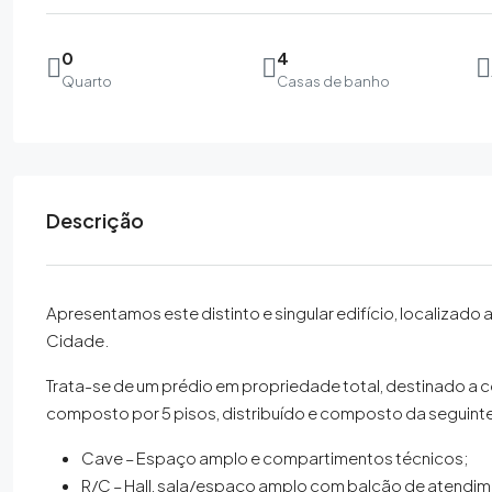
0
4
Quarto
Casas de banho
Descrição
Apresentamos este distinto e singular edifício, localizado 
Cidade.
Trata-se de um prédio em propriedade total, destinado a 
composto por 5 pisos, distribuído e composto da seguint
Cave – Espaço amplo e compartimentos técnicos;
R/C – Hall, sala/espaço amplo com balcão de atendimen