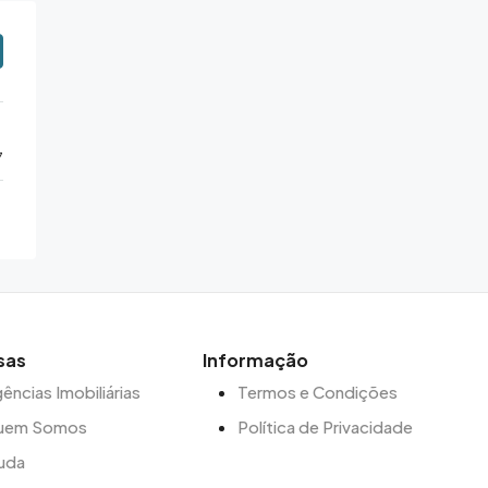
7
sas
Informação
ências Imobiliárias
Termos e Condições
uem Somos
Política de Privacidade
uda