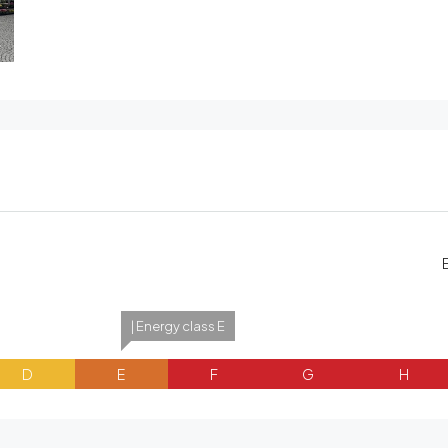
| Energy class E
D
E
F
G
H