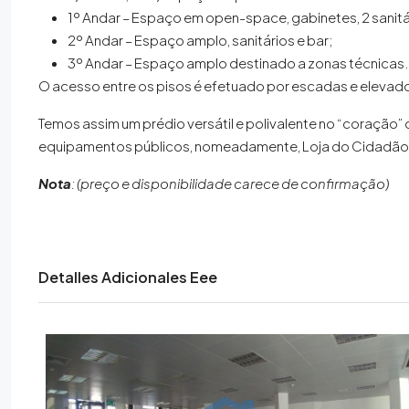
1º Andar – Espaço em open-space, gabinetes, 2 sanitár
2º Andar – Espaço amplo, sanitários e bar;
3º Andar – Espaço amplo destinado a zonas técnicas.
O acesso entre os pisos é efetuado por escadas e elevado
Temos assim um prédio versátil e polivalente no “coração” 
equipamentos públicos, nomeadamente, Loja do Cidadão, C
Nota
: (preço e disponibilidade carece de confirmação)
Detalles Adicionales Eee