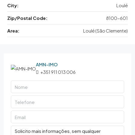
City:
Loulé
Zip/Postal Code:
8100-601
Area:
Loulé (São Clemente)
AMN-IMO
+351 911 013 006