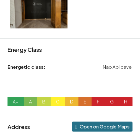
Energy Class
Energetic class:
Nao Aplicavel
A+
A
B
C
D
E
F
G
H
Address
Open on Google Maps