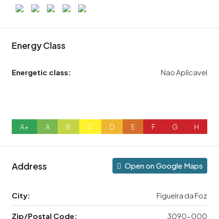
Energy Class
Energetic class:
Nao Aplicavel
A+
A
B
C
D
E
F
G
H
Address
Open on Google Maps
City:
Figueira da Foz
Zip/Postal Code:
3090-000