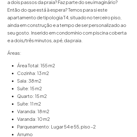
a dois passos da praia? Faz parte do seu imaginário?
Então do que está à espera? Temos para si este
apartamento de tipologia T4, situado no terceiro piso,
ainda em construção e a tempo de ser personalizado ao
seu gosto. Inserido em condomínio com piscina coberta
e a dois/três minutos, a pé, da praia.
Áreas:
Área Total: 155 m2
Cozinha: 13 m2
Sala: 38 m2
Suíte: 15 m2
Quarto: 15 m2
Suíte: 11 m2
Varanda: 18 m2
Varanda: 10 m2
Parqueamento: Lugar 54 e 55, piso -2
Arrumo