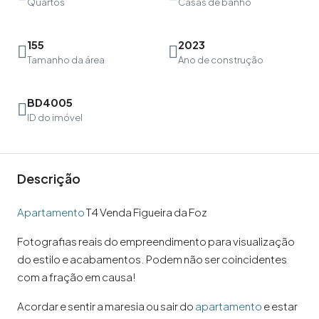
Quartos
Casas de banho
155
2023
Tamanho da área
Ano de construção
BD4005
ID do imóvel
Descrição
Apartamento
T4 Venda Figueira da Foz
Fotografias reais do empreendimento para visualização
do estilo e acabamentos. Podem não ser coincidentes
com a fração em causa!
Acordar e sentir a maresia ou sair do
apartamento
e estar