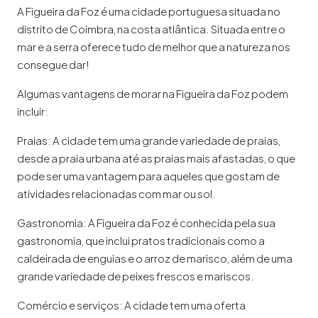
A Figueira da Foz é uma cidade portuguesa situada no
distrito de Coimbra, na costa atlântica. Situada entre o
mar e a serra oferece tudo de melhor que a natureza nos
consegue dar!
Algumas vantagens de morar na Figueira da Foz podem
incluir:
Praias: A cidade tem uma grande variedade de praias,
desde a praia urbana até as praias mais afastadas, o que
pode ser uma vantagem para aqueles que gostam de
atividades relacionadas com mar ou sol.
Gastronomia: A Figueira da Foz é conhecida pela sua
gastronomia, que inclui pratos tradicionais como a
caldeirada de enguias e o arroz de marisco, além de uma
grande variedade de peixes frescos e mariscos.
Comércio e serviços: A cidade tem uma oferta