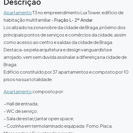
Descrição
Apartamento
T3 no empreendimento Lux Tower, edifício de
habitação multifamiliar –
Fração L- 2º Andar
Localizado na zona nobre da cidade de Braga, próximo dos
principais pontos de serviços e comércios da cidade, assim
como acesso ao centro e saídas da cidade de Braga.
Destaca-se pela arquitetura e design vanguardista e
arrojado, vem sem duvida assinalar a diferença na cidade de
Braga.
Edifício constituído por 37 apartamentos e composto por 10
pisos na sua totalidade.
Apartamento
composto por:
– Hall de entrada;
– WC de serviço;
– Sala de estar/ jantar open space;
– Cozinha em termolaminado equipada: Forno, Placa,