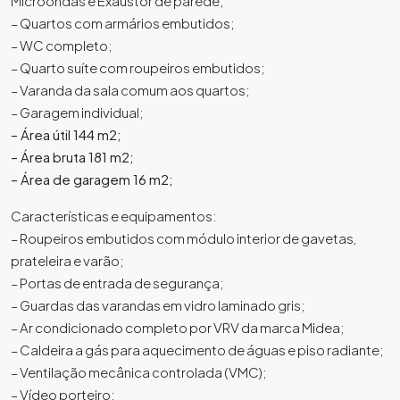
Microondas e Exaustor de parede;
– Quartos com armários embutidos;
– WC completo;
– Quarto suíte com roupeiros embutidos;
– Varanda da sala comum aos quartos;
– Garagem individual;
– Área útil 144 m2;
– Área bruta 181 m2;
– Área de garagem 16 m2;
Características e equipamentos:
– Roupeiros embutidos com módulo interior de gavetas,
prateleira e varão;
– Portas de entrada de segurança;
– Guardas das varandas em vidro laminado gris;
– Ar condicionado completo por VRV da marca Midea;
– Caldeira a gás para aquecimento de águas e piso radiante;
– Ventilação mecânica controlada (VMC);
– Vídeo porteiro;