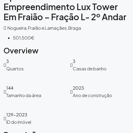
Empreendimento Lux Tower
Em Fraião – Fração L- 2º Andar
Nogueira, Fraião e Lamaçães, Braga
501,500€
Overview
3
3
Quartos
Casas de banho
144
2023
Tamanho da área
Ano de construção
129-2023
ID do imóvel