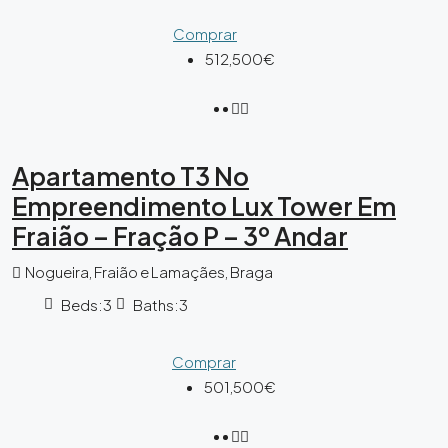
Comprar
512,500€
Apartamento T3 No
Empreendimento Lux Tower Em
Fraião – Fração P – 3º Andar
Nogueira, Fraião e Lamaçães, Braga
Beds:
3
Baths:
3
Comprar
501,500€