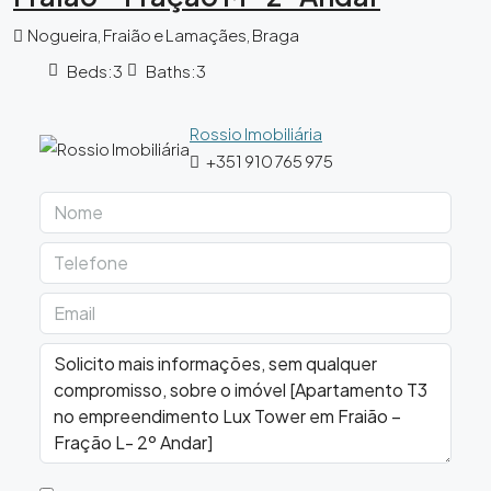
Nogueira, Fraião e Lamaçães, Braga
Beds:
3
Baths:
3
Rossio Imobiliária
+351 910 765 975