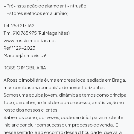
– Pré-instalação de alarme anti-intrusão;
– Estores elétricos em alumínio;
Tel. 253 217 162
Tlm. 910 765 975 (Rui Magalhães)
www.rossioimobiliaria.pt
Ref ª 129-2023
Marque já uma visita!
ROSSIO IMOBILIARIA
A Rossio Imobiliária é uma empresa local sediada em Braga,
mas com base na conquista de novos horizontes.
Somos uma equipa jovem, dinâmica e temos como principal
foco, perceber, no final de cada processo, a satisfação no
rosto dos nossos clientes.
Sabemos como, por vezes, pode ser difícil para um cliente
iniciar e concluir com sucesso um processo de venda. É
nesse sentido, e ao encontro dessa dificuldade, que vai a