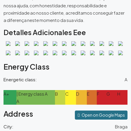
nossa ajuda, com honestidade, responsabilidade e
proximidade ao nosso cliente, acreditamos conseguir fazer
a diferença neste momento da sua vida.
Detalles Adicionales Eee
Energy Class
Energetic class:
A
A+
| Energy class A
B
C
D
E
F
G
H
A
Address
Open on Google Maps
City:
Braga