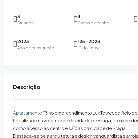
3
3
Quartos
Casas de banho
2023
125-2023
Ano de construção
ID do imóvel
Descrição
Apartamento
T3 no empreendimento Lux Tower, edifício de 
Localizado na zona nobre da cidade de Braga, próximo dos
como acesso ao centro e saídas da cidade de Braga.
Destaca-se pela arquitetura e design vanguardista e arroj