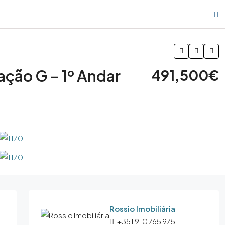
ção G – 1º Andar
491,500€
Rossio Imobiliária
+351 910 765 975