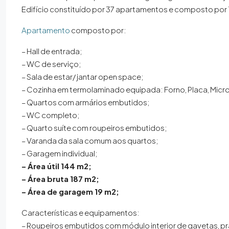
Edifício constituído por 37 apartamentos e composto por 1
Apartamento
composto por:
– Hall de entrada;
– WC de serviço;
– Sala de estar/ jantar open space;
– Cozinha em termolaminado equipada: Forno, Placa, Micr
– Quartos com armários embutidos;
– WC completo;
– Quarto suíte com roupeiros embutidos;
– Varanda da sala comum aos quartos;
– Garagem individual;
– Área útil 144 m2;
– Área bruta 187 m2;
– Área de garagem 19 m2;
Características e equipamentos:
– Roupeiros embutidos com módulo interior de gavetas, pra