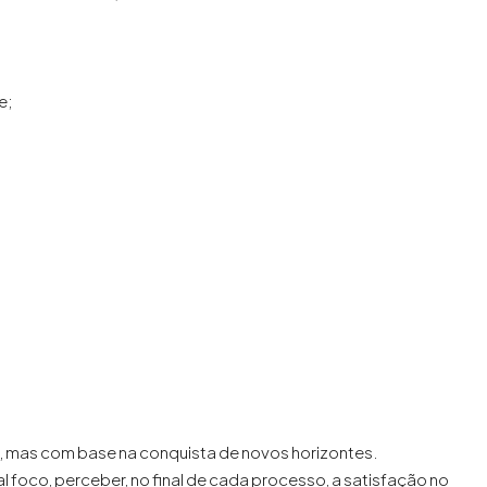
e;
a, mas com base na conquista de novos horizontes.
foco, perceber, no final de cada processo, a satisfação no