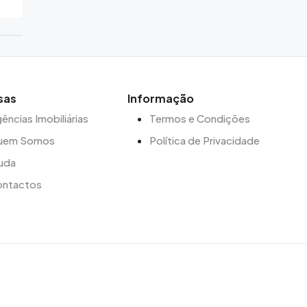
sas
Informação
ências Imobiliárias
Termos e Condições
uem Somos
Política de Privacidade
uda
ontactos