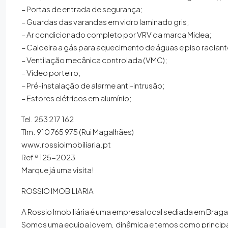
– Portas de entrada de segurança;
– Guardas das varandas em vidro laminado gris;
– Ar condicionado completo por VRV da marca Midea;
– Caldeira a gás para aquecimento de águas e piso radiant
– Ventilação mecânica controlada (VMC);
– Vídeo porteiro;
– Pré-instalação de alarme anti-intrusão;
– Estores elétricos em alumínio;
Tel. 253 217 162
Tlm. 910 765 975 (Rui Magalhães)
www.rossioimobiliaria.pt
Ref ª 125-2023
Marque já uma visita!
ROSSIO IMOBILIARIA
A Rossio Imobiliária é uma empresa local sediada em Brag
Somos uma equipa jovem, dinâmica e temos como principal 