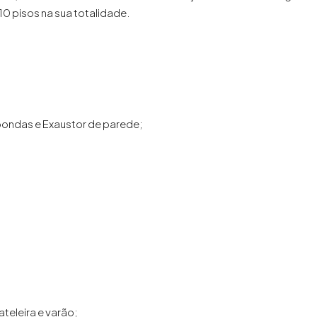
0 pisos na sua totalidade.
oondas e Exaustor de parede;
teleira e varão;