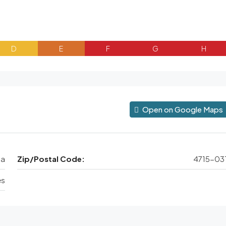
D
E
F
G
H
Open on Google Maps
ga
Zip/Postal Code:
4715-03
es