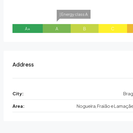
| Energy class A
A+
A
B
C
Address
City:
Bra
Area:
Nogueira, Fraião e Lamaçã