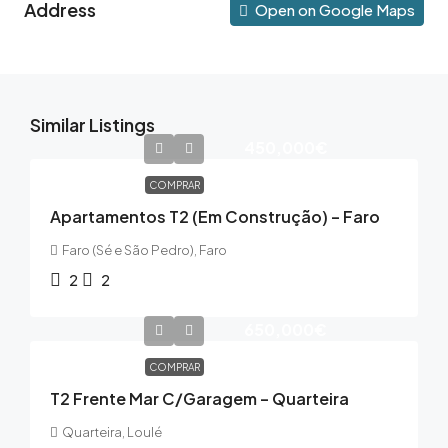
Address
Open on Google Maps
Similar Listings
450,000€
COMPRAR
Apartamentos T2 (Em Construção) – Faro
Faro (Sé e São Pedro), Faro
2
2
650,000€
COMPRAR
T2 Frente Mar C/garagem – Quarteira
Quarteira, Loulé