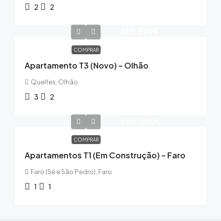
2
2
410,690€
COMPRAR
Apartamento T3 (Novo) – Olhão
Quelfes, Olhão
3
2
350,000€
COMPRAR
Apartamentos T1 (Em Construção) – Faro
Faro (Sé e São Pedro), Faro
1
1