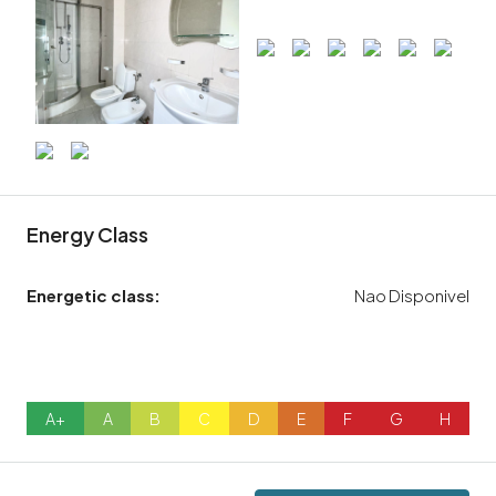
Energy Class
Energetic class:
Nao Disponivel
A+
A
B
C
D
E
F
G
H