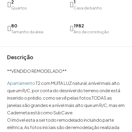
2
1
Quartos
Casa de banho
80
1982
Tamanho da área
Ano de construção
Descrição
**VENDIDO REMODELADO**
Apartamento
T2 com MUITA LUZ natural, a nível mais alto
que um R/C, por conta do desnível do terreno onde está
inserido o prédio, como se vê pelas fotos TODAS as
janelas são grandes e a nível mais alto que um R/C, mas em
Caderneta está como SubCave.
O imóvel esta a ser todo remodelado incluindo parte
elétrica, As fotos iniciais são de remodelação realizada