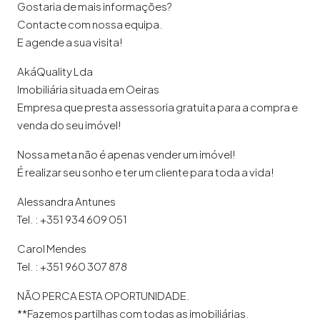
Gostaria de mais informações?
Contacte com nossa equipa.
E agende a sua visita!
AkáQuality Lda
Imobiliária situada em Oeiras
Empresa que presta assessoria gratuita para a compra e
venda do seu imóvel!
Nossa meta não é apenas vender um imóvel!
É realizar seu sonho e ter um cliente para toda a vida!
Alessandra Antunes
Tel. : +351 934 609 051
Carol Mendes
Tel. : +351 960 307 878
NÃO PERCA ESTA OPORTUNIDADE.
**Fazemos partilhas com todas as imobiliárias.