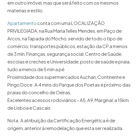
em outro imóvel, mas que será feito com os mesmos
materias e estilo.
Apartamento
conta com uma LOCALIZAÇÃO
PRIVILEGIADA, na Rua Maria Telles Mendes, em Paço de
Arcos, na Tapada do Mocho, servido de todo o tipo de
comércio, transportes públicos, estação da CP a menos
de 3 min, Finanças, segurança social, Centro de Saúde,
escolas e creches e Universidade, posto de saúde e praia,
tudo a menos de 5 min a pé
Proximidade dos supermercados Auchan, Continente e
Pingo Doce. A 4 mins do Parque dos Poetas e próximo das
praias do concelho de Oeiras.
Excelentes acessos rodoviários – A5, A9, Marginal, a 15km
de Lisboa e Cascais.
Nota: A atribuição da Certificação Energética é de
origem, anterior à remodelação que esta ser realizada.