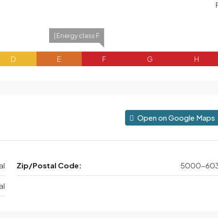
| Energy class F
D
E
F
G
H
Open on Google Maps
al
Zip/Postal Code:
5000-60
al