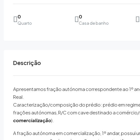
0
0
Quarto
Casa de banho
Descrição
Apresentamos fração autónoma correspondente ao 1º andar
Real.
Caracterização/composição do prédio: prédio em regime
frações autónomas, R/C com cave destinado a comércio/se
comercialização
).
A fração autónoma em comercialização, 1º andar, possui u