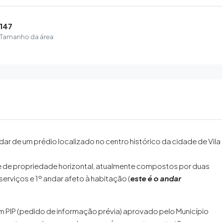
147
Tamanho da área
 de um prédio localizado no centro histórico da cidade de Vila
 de propriedade horizontal, atualmente compostos por duas
rviços e 1º andar afeto à habitação (
este é o andar
m PIP (pedido de informação prévia) aprovado pelo Município