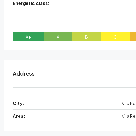
Energetic class:
A+
A
B
C
Address
City:
Vila Re
Area:
Vila Re