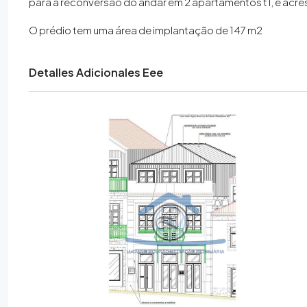
para a reconversão do andar em 2 apartamentos t1, e acr
O prédio tem uma área de implantação de 147 m2
Detalles Adicionales Eee