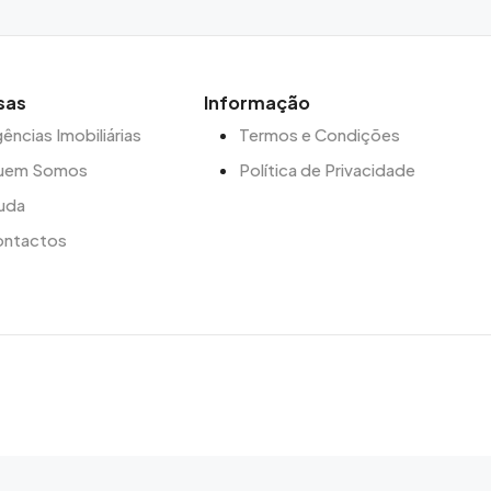
sas
Informação
ências Imobiliárias
Termos e Condições
uem Somos
Política de Privacidade
uda
ontactos