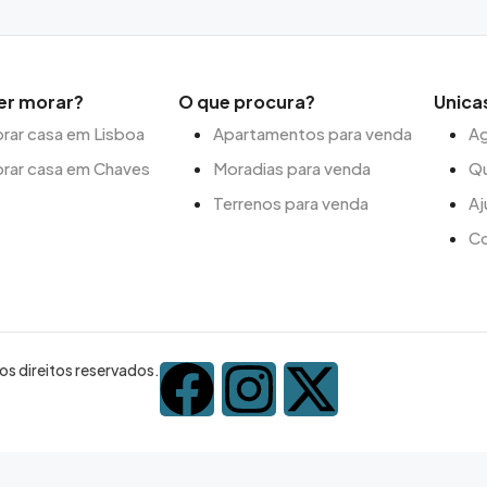
er morar?
O que procura?
Unica
ar casa em Lisboa
Apartamentos para venda
Ag
rar casa em Chaves
Moradias para venda
Q
Terrenos para venda
Aj
C
s direitos reservados.