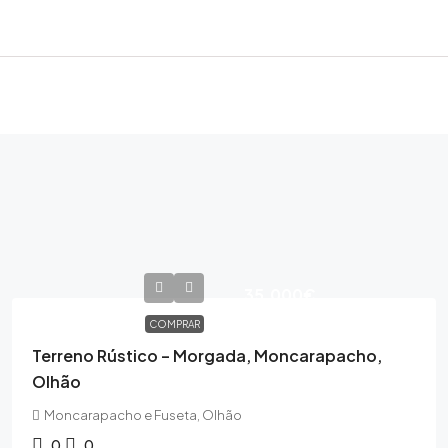
35,000€
COMPRAR
Terreno Rústico – Morgada, Moncarapacho,
Olhão
Moncarapacho e Fuseta, Olhão
0
0