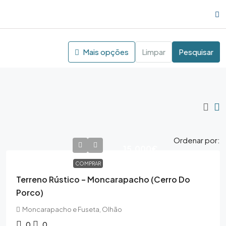
Mais opções
Limpar
Pesquisar
Ordenar por:
15,000€
COMPRAR
Terreno Rústico – Moncarapacho (Cerro Do
Porco)
Moncarapacho e Fuseta, Olhão
0
0