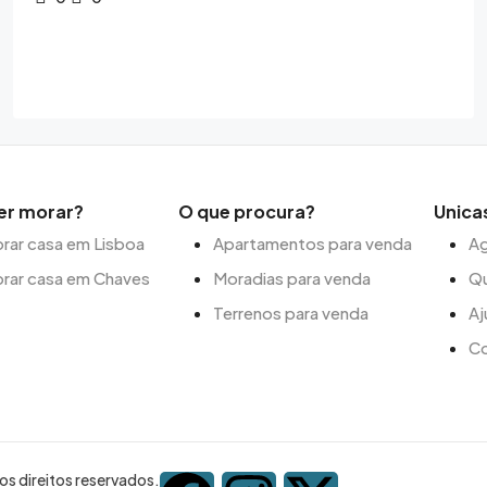
er morar?
O que procura?
Unica
ar casa em Lisboa
Apartamentos para venda
Ag
rar casa em Chaves
Moradias para venda
Q
Terrenos para venda
Aj
C
s direitos reservados.