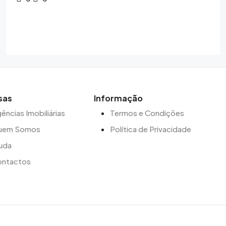
sas
Informação
ências Imobiliárias
Termos e Condições
uem Somos
Política de Privacidade
uda
ontactos