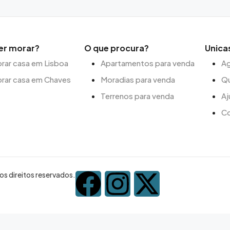
er morar?
O que procura?
Unica
ar casa em Lisboa
Apartamentos para venda
Ag
rar casa em Chaves
Moradias para venda
Q
Terrenos para venda
Aj
C
s direitos reservados.