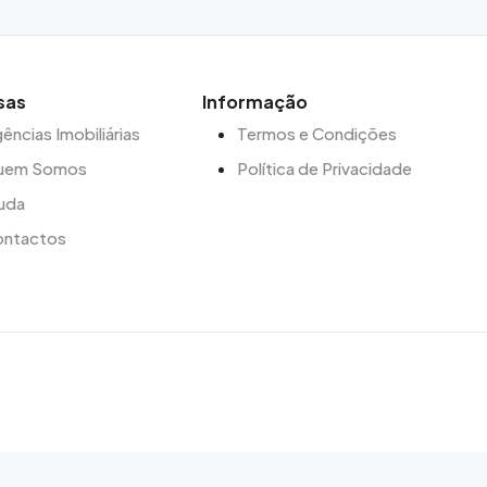
sas
Informação
ências Imobiliárias
Termos e Condições
uem Somos
Política de Privacidade
uda
ontactos