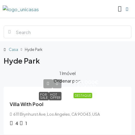
Casa
Hyde Park
Hyde Park
1 Imóvel
Ordenar por:
990,000€
5,400€
sq ft
FOR
HOT
DESTAQUE
SALE
OFFER
Villa With Pool
6111 Brynhurst Ave, Los Angeles, CA 90043, USA
4
1