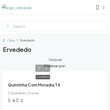
Casa
Ervededo
Ervededo
1 Imóvel
Ordenar por:
COMPRAR
Quintinha Com Moradia T4
Ervededo, Chaves
4
2