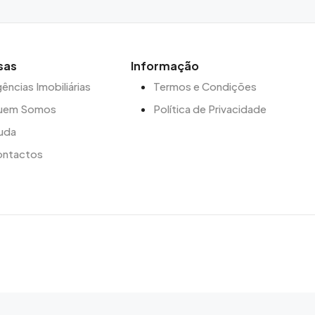
sas
Informação
ências Imobiliárias
Termos e Condições
uem Somos
Política de Privacidade
uda
ontactos