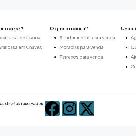
er morar?
O que procura?
Unica
ar casa em Lisboa
Apartamentos para venda
Ag
rar casa em Chaves
Moradias para venda
Q
Terrenos para venda
Aj
C
s direitos reservados.