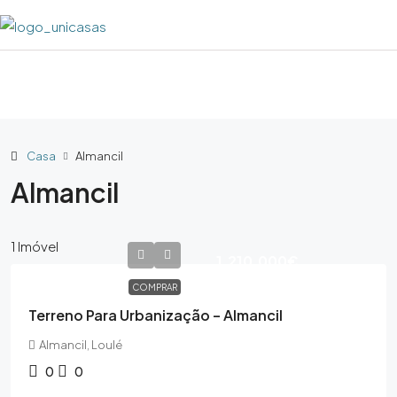
Casa
Almancil
Almancil
1 Imóvel
1,210,000€
COMPRAR
Terreno Para Urbanização – Almancil
Almancil, Loulé
0
0