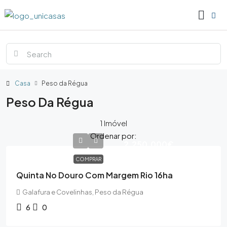
Casa
Peso da Régua
Peso Da Régua
1 Imóvel
Ordenar por:
2,250,000€
COMPRAR
Quinta No Douro Com Margem Rio 16ha
Galafura e Covelinhas, Peso da Régua
6
0